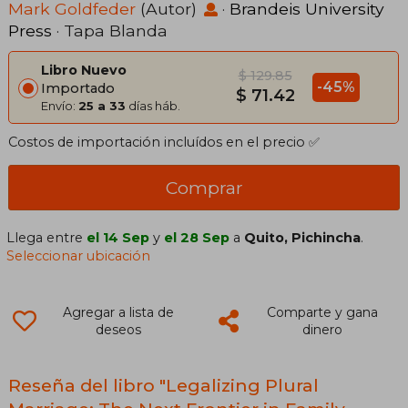
Mark Goldfeder
(Autor)
·
Brandeis University
Press
· Tapa Blanda
Libro Nuevo
$ 129.85
-45%
Importado
$ 71.42
Envío:
25 a 33
días háb.
Costos de importación incluídos en el precio ✅
Comprar
Llega entre
el 14 Sep
y
el 28 Sep
a
Quito, Pichincha
.
Seleccionar ubicación
Agregar a lista de
Comparte y gana
deseos
dinero
Reseña del libro "Legalizing Plural