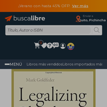
¡Verano con hasta 45% OFF!
Ver más
Enviar a
Quito, Pichincha
0
MENÚ
Libros más vendidos
Libros importados más v