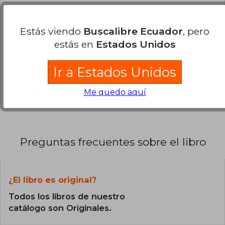
0% (0)
Estás viendo
Buscalibre Ecuador
, pero
0% (0)
estás en
Estados Unidos
0% (0)
0% (0)
Ir a Estados Unidos
0% (0)
Me quedo aquí
Preguntas frecuentes sobre el libro
¿El libro es original?
Todos los libros de nuestro
catálogo son Originales.