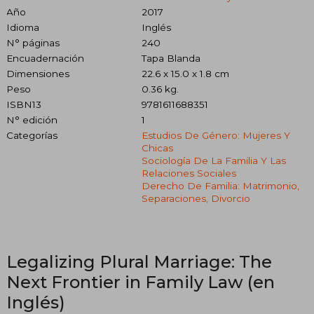
Año
2017
Idioma
Inglés
N° páginas
240
Encuadernación
Tapa Blanda
Dimensiones
22.6 x 15.0 x 1.8 cm
Peso
0.36 kg.
ISBN13
9781611688351
N° edición
1
Categorías
Estudios De Género: Mujeres Y
Chicas
Sociología De La Familia Y Las
Relaciones Sociales
Derecho De Familia: Matrimonio,
Separaciones, Divorcio
Legalizing Plural Marriage: The
Next Frontier in Family Law (en
Inglés)