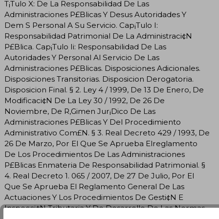
T¡Tulo X: De La Responsabilidad De Las
Administraciones P£Blicas Y Desus Autoridades Y
Dem S Personal A Su Servicio. Cap¡Tulo I:
Responsabilidad Patrimonial De La Administraci¢N
P£Blica. Cap¡Tulo Ii: Responsabilidad De Las
Autoridades Y Personal Al Servicio De Las
Administraciones P£Blicas. Disposiciones Adicionales.
Disposiciones Transitorias. Disposicion Derogatoria.
Disposicion Final. § 2. Ley 4 / 1999, De 13 De Enero, De
Modificaci¢N De La Ley 30 / 1992, De 26 De
Noviembre, De R‚Gimen Jur¡Dico De Las
Administraciones P£Blicas Y Del Procedimiento
Administrativo Com£N. § 3. Real Decreto 429 / 1993, De
26 De Marzo, Por El Que Se Aprueba Elreglamento
De Los Procedimientos De Las Administraciones
P£Blicas Enmateria De Responsabilidad Patrimonial. §
4. Real Decreto 1. 065 / 2007, De 27 De Julio, Por El
Que Se Aprueba El Reglamento General De Las
Actuaciones Y Los Procedimientos De Gesti¢N E
Inspecci¢N Tributaria Y De Desarrollo De Las Normas
Comunes De Losprocedimientos De Aplicaci¢N De Los