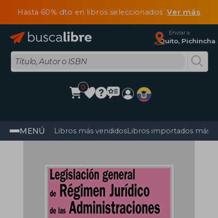
Hasta 60% dto en libros seleccionados
Ver más
Enviar a
Quito, Pichincha
0
MENÚ
Libros más vendidos
Libros importados más v