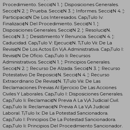
Procedimiento. Secci¢N 1. ¦: Disposiciones Generales.
Secci¢N 2. ¦: Prueba. Secci¢N 3. ¦: Informes. Secci¢N 4. ¦:
Participaci¢N De Los Interesados. Cap¡Tulo Iv:
Finalizaci¢N Del Procedimiento. Secci¢N 1. ¦:
Disposiciones Generales. Secci¢N 2. ¦: Resoluci¢N.
Secci¢N 3. ¦: Desistimiento Y Renuncia. Secci¢N 4. ¦:
Caducidad. Cap¡Tulo V: Ejecuci¢N. T¡Tulo Vii: De La
Revisi¢N De Los Actos En V¡A Administrativa. Cap¡Tulo I:
Revisi¢N De Oficio. Cap¡Tulo Ii: Recursos
Administrativos. Secci¢N 1. ¦: Principios Generales.
Secci¢N 2. ¦: Recurso De Alzada. Secci¢N 3. ¦: Recurso
Potestativo De Reposici¢N. Secci¢N 4. ¦: Recurso
Extraordinario De Revisi¢N. T¡Tulo Viii: De Las
Reclamaciones Previas Al Ejercicio De Las Acciones
Civiles Y Laborales. Cap¡Tulo I: Disposiciones Generales.
Cap¡Tulo Ii: Reclamaci¢N Previa A La V¡A Judicial Civil.
Cap¡Tulo Iii: Reclamaci¢N Previa A La V¡A Judicial
Laboral. T¡Tulo Ix: De La Potestad Sancionadora.
Cap¡Tulo I: Principios De La Potestad Sancionadora.
Cap¡Tulo Ii: Principios Del Procedimiento Sancionador.