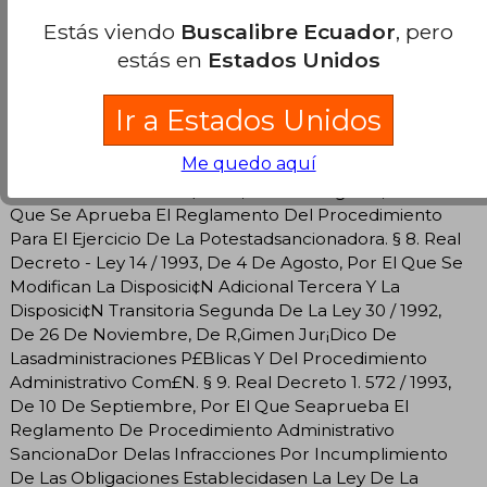
Tributos (Selecci¢N: Disposici¢Nadicional 1. ¦). § 5. Real
Estás viendo
Buscalibre Ecuador
, pero
Decreto 1. 392 / 1993, De 4 De Agosto, Por El Que Se
estás en
Estados Unidos
Regula Elprocedimiento Sancionador De Las
Infracciones Administrativas Enmateria De Control De
Ir a Estados Unidos
Cambios. § 6. Real Decreto 1. 394 / 1993, De 4 De
Agosto, Por El Que Se Regula Elprocedimiento
Me quedo aquí
Sancionador En El Mbito Del Monopolio De Tabacos. §
7. Real Decreto 1. 398 / 1993, De 4 De Agosto, Por El
Que Se Aprueba El Reglamento Del Procedimiento
Para El Ejercicio De La Potestadsancionadora. § 8. Real
Decreto - Ley 14 / 1993, De 4 De Agosto, Por El Que Se
Modifican La Disposici¢N Adicional Tercera Y La
Disposici¢N Transitoria Segunda De La Ley 30 / 1992,
De 26 De Noviembre, De R‚Gimen Jur¡Dico De
Lasadministraciones P£Blicas Y Del Procedimiento
Administrativo Com£N. § 9. Real Decreto 1. 572 / 1993,
De 10 De Septiembre, Por El Que Seaprueba El
Reglamento De Procedimiento Administrativo
Sanciona­Dor Delas Infracciones Por Incumplimiento
De Las Obligaciones Establecidasen La Ley De La