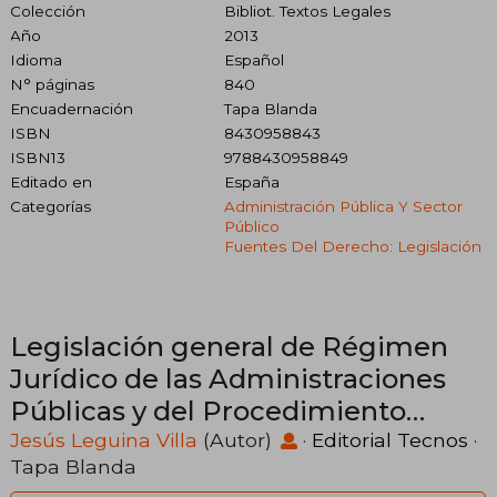
Colección
Bibliot. Textos Legales
Año
2013
Idioma
Español
N° páginas
840
Encuadernación
Tapa Blanda
ISBN
8430958843
ISBN13
9788430958849
Editado en
España
Categorías
Administración Pública Y Sector
Público
Fuentes Del Derecho: Legislación
Legislación general de Régimen
Jurídico de las Administraciones
Públicas y del Procedimiento
Administrativo Común
Jesús Leguina Villa
(Autor)
·
Editorial Tecnos
·
Tapa Blanda