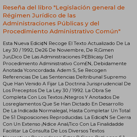
Reseña del libro "Legislación general de
Régimen Jurídico de las
Administraciones Públicas y del
Procedimiento Administrativo Común"
Esta Nueva Edici¢N Recoge El Texto Actualizado De La
Ley 30 / 1992, De26 De Noviembre, De R‚Gimen
Jur¡Dico De Las Administraciones P£Blicasy Del
Procedimiento Administrativo Com£N, Debidamente
Anotada Yconcordada. Adem S, Se Recogen
Referencias De Las Sentencias Deltribunal Supremo
Que Han Venido A Fijar La Doctrina Jurisprudencial De
Los Preceptos De La Ley 30 / 1992. La Obra Se
Completa Con Los Textos ¡Ntegros Y Anotados De
Losreglamentos Que Se Han Dictado En Desarrollo
De La Indicada Normalegal, Hasta Completar Un Total
De 51 Disposiciones Reproducidas. La Edici¢N Se Cierra
Con Un Extenso ¡Ndice Anal¡Tico Con La Finalidadde
Facilitar La Consulta De Los Diversos Textos