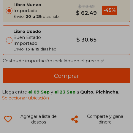
Libro Nuevo
$ 113.62
-45%
Importado
$ 62.49
Envío:
20 a 28
días háb.
Libro Usado
Buen Estado
$ 30.65
Importado
Envío:
13 a 19
días háb.
Costos de importación incluídos en el precio ✅
Comprar
Llega entre
el 09 Sep
y
el 23 Sep
a
Quito, Pichincha
.
Seleccionar ubicación
Agregar a lista de
Comparte y gana
deseos
dinero