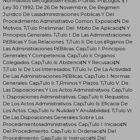
Normativos Recogidosen Estas P Ginas. Pr¢Logos. § 1.
Ley 30 / 1992, De 26 De Noviembre, De Regimen
Juridico De Lasadministraciones Poblicas Y Del
Procedimiento Administrativo Comon. Exposici¢N De
Motivos. T¡Tulo Preliminar: Del Mbito De Aplicaci¢N Y
Principios Generales. T¡Tulo I: De Las Administraciones
P£Blicas Y Sus Relaciones. T¡Tulo Ii: De Los ¢Rganos De
Las Administraciones P£Blicas. Cap¡Tulo I: Principios
Generales Y Competencia. Cap¡Tulo Ii: Organos
Colegiados. Cap¡Tulo Iii: Abstenci¢N Y Recusaci¢N.
T¡Tulo Iii: De Los Interesados. T¡Tulo Iv: De La Actividad
De Las Administraciones P£Blicas. Cap¡Tulo I: Normas
Generales. Cap¡Tulo Ii: T‚Rminos Y Plazos. T¡Tulo V: De
Las Disposiciones Y Los Actos Administrativos. Cap¡Tulo
I: Disposiciones Administrativas. Cap¡Tulo Ii: Requisitos
De Los Actos Administrativos. Cap¡Tulo Iii: Eficacia De
Los Actos. Cap¡Tulo Iv: Nulidad Y Anulabilidad. T¡Tulo Vi:
De Las Disposiciones Generales Sobre Los
Procedimientosadministrativos. Cap¡Tulo I: Iniciaci¢N
Del Procedimiento. Cap¡Tulo Ii: Ordenaci¢N Del
Procedimiento. Cap¡Tulo Iii: Instrucci¢N Del