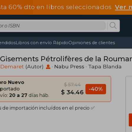
ta 60% dto en libros seleccionados
Ver 
endidos
Libros con envío Rápido
Opiniones de clientes
 Gisements Pétrolifères de la Rouman
 Demaret
(Autor)
·
Nabu Press
· Tapa Blanda
bro Nuevo
$ 57.44
-40%
portado
$ 34.46
vío:
20 a 27
días háb.
s de importación incluídos en el precio ✅