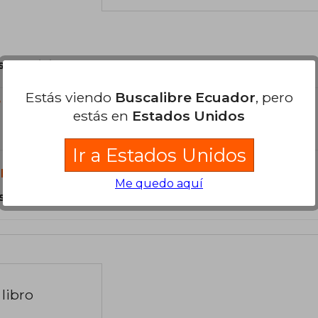
son Originales.
Estás viendo
Buscalibre Ecuador
, pero
?
estás en
Estados Unidos
Ir a Estados Unidos
libro?
Me quedo aquí
s Tapa Blanda.
libro