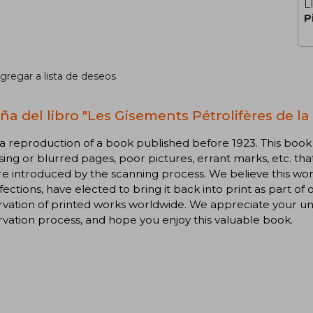
L
P
gregar a lista de deseos
ña del libro "Les Gisements Pétrolifères de l
s a reproduction of a book published before 1923. This bo
sing or blurred pages, poor pictures, errant marks, etc. that 
e introduced by the scanning process. We believe this work
ections, have elected to bring it back into print as part 
vation of printed works worldwide. We appreciate your un
vation process, and hope you enjoy this valuable book.