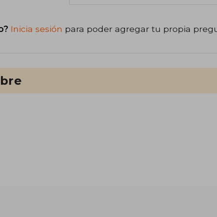
o?
Inicia sesión
para poder agregar tu propia preg
ibre