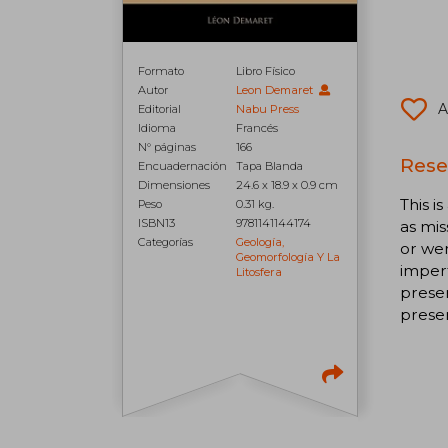
Formato
Libro Físico
Autor
Leon Demaret
A
Editorial
Nabu Press
Idioma
Francés
N° páginas
166
Rese
Encuadernación
Tapa Blanda
Dimensiones
24.6 x 18.9 x 0.9 cm
This i
Peso
0.31 kg.
ISBN13
9781141144174
as mis
Categorías
Geología,
or wer
Geomorfología Y La
imperf
Litosfera
preser
preser