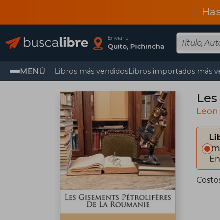
Has
Enviar a
Quito, Pichincha
MENÚ
Libros más vendidos
Libros importados más v
Les
Leon
Li
Im
En
Costo