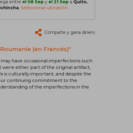
lega entre
el 08 Sep
y
el 21 Sep
a
Quito,
ichincha
.
Seleccionar ubicación
Comparte y gana dinero
a Roumanie (en Francés)"
ok may have occasional imperfections such
were either part of the original artifact,
 is culturally important, and despite the
of our continuing commitment to the
derstanding of the imperfections in the