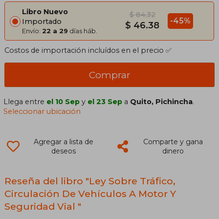
Libro Nuevo
$ 84.32
-45%
Importado
$ 46.38
Envío:
22 a 29
días háb.
Costos de importación incluídos en el precio ✅
Comprar
Llega entre
el 10 Sep
y
el 23 Sep
a
Quito, Pichincha
.
Seleccionar ubicación
Agregar a lista de
Comparte y gana
deseos
dinero
Reseña del libro "Ley Sobre Tráfico,
Circulación De Vehículos A Motor Y
Seguridad Vial "