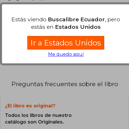
0% (0)
Estás viendo
Buscalibre Ecuador
, pero
0% (0)
estás en
Estados Unidos
0% (0)
0% (0)
Ir a Estados Unidos
0% (0)
Me quedo aquí
Preguntas frecuentes sobre el libro
¿El libro es original?
Todos los libros de nuestro
catálogo son Originales.