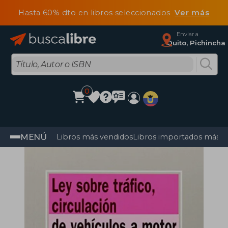
Hasta 60% dto en libros seleccionados
Ver más
Enviar a
Quito, Pichincha
0
MENÚ
Libros más vendidos
Libros importados más v