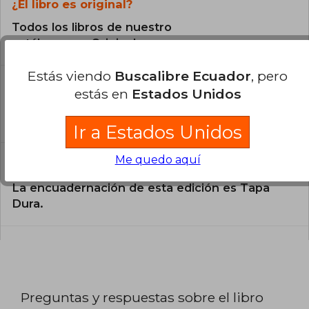
¿El libro es original?
Todos los libros de nuestro
catálogo son Originales.
Estás viendo
Buscalibre Ecuador
, pero
¿En qué Idioma está escrito el
estás en
Estados Unidos
libro?
El libro está escrito en Inglés.
Ir a Estados Unidos
Me quedo aquí
¿Cuál es la encuadernación de este libro?
La encuadernación de esta edición es Tapa
Dura.
Preguntas y respuestas sobre el libro