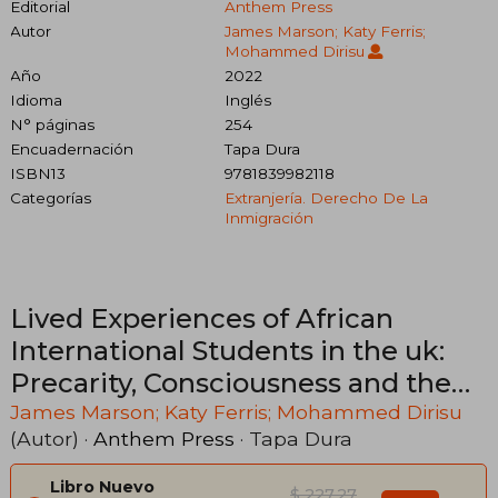
Editorial
Anthem Press
Autor
James Marson; Katy Ferris;
Mohammed Dirisu
Año
2022
Idioma
Inglés
N° páginas
254
Encuadernación
Tapa Dura
ISBN13
9781839982118
Categorías
Extranjería. Derecho De La
Inmigración
Lived Experiences of African
International Students in the uk:
Precarity, Consciousness and the
law (en Inglés)
James Marson; Katy Ferris; Mohammed Dirisu
(Autor) ·
Anthem Press
· Tapa Dura
Libro Nuevo
$ 227.27