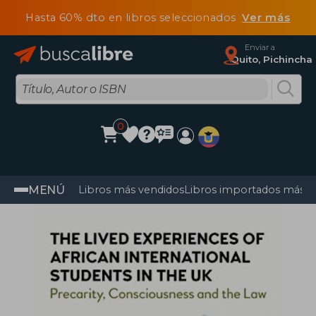
Hasta 60% dto en libros seleccionados
Ver más
Enviar a
Quito, Pichincha
0
MENÚ
Libros más vendidos
Libros importados más v