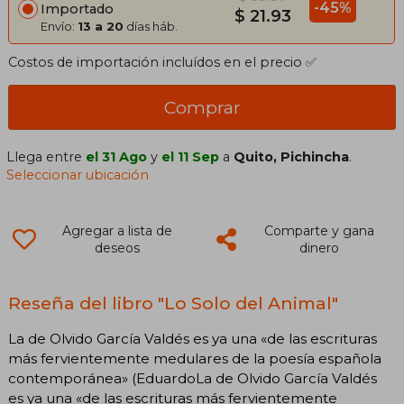
-45%
Importado
$ 21.93
Envío:
13 a 20
días háb.
Costos de importación incluídos en el precio ✅
Comprar
Llega entre
el 31 Ago
y
el 11 Sep
a
Quito, Pichincha
.
Seleccionar ubicación
Agregar a lista de
Comparte y gana
deseos
dinero
Reseña del libro "Lo Solo del Animal"
La de Olvido García Valdés es ya una «de las escrituras
más fervientemente medulares de la poesía española
contemporánea» (EduardoLa de Olvido García Valdés
es ya una «de las escrituras más fervientemente