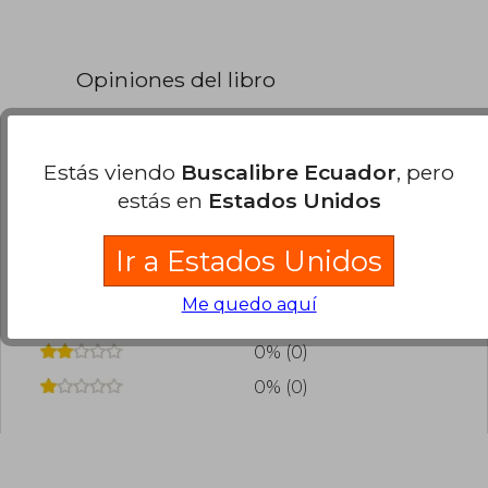
Opiniones del libro
¿Leíste este libro?
Inicia sesión
para poder
Estás viendo
Buscalibre Ecuador
, pero
agregar tu propia evaluación
.
estás en
Estados Unidos
0% (0)
Ir a Estados Unidos
0% (0)
Me quedo aquí
0% (0)
0% (0)
0% (0)