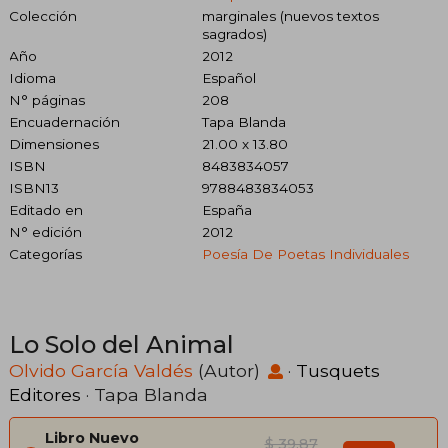
Colección
marginales (nuevos textos
sagrados)
Año
2012
Idioma
Español
N° páginas
208
Encuadernación
Tapa Blanda
Dimensiones
21.00 x 13.80
ISBN
8483834057
ISBN13
9788483834053
Editado en
España
N° edición
2012
Categorías
Poesía De Poetas Individuales
Lo Solo del Animal
Olvido García Valdés
(Autor)
·
Tusquets
Editores
· Tapa Blanda
Libro Nuevo
$ 39.87