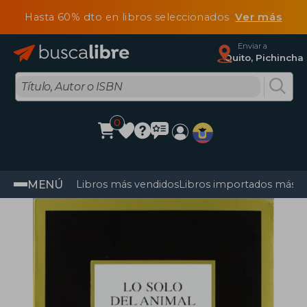
Hasta 60% dto en libros seleccionados
Ver más
Enviar a
Quito, Pichincha
0
MENÚ
Libros más vendidos
Libros importados más v