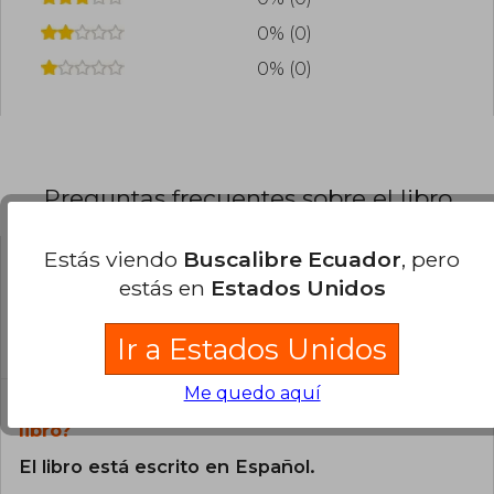
0% (0)
0% (0)
Preguntas frecuentes sobre el libro
Estás viendo
Buscalibre Ecuador
, pero
¿El libro es original?
estás en
Estados Unidos
Todos los libros de nuestro
catálogo son Originales.
Ir a Estados Unidos
Me quedo aquí
¿En qué Idioma está escrito el
libro?
El libro está escrito en Español.