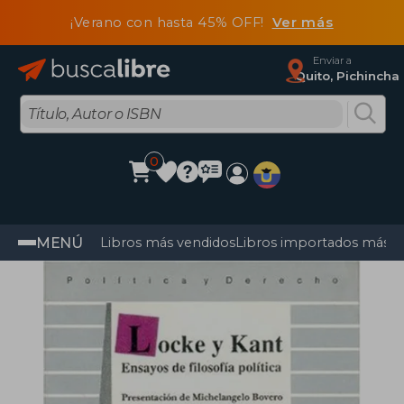
¡Verano con hasta 45% OFF!
Ver más
Enviar a
Quito, Pichincha
0
MENÚ
Libros más vendidos
Libros importados más v