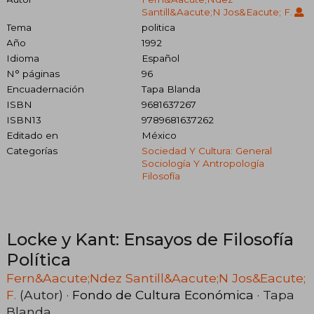
Santill&Aacute;N Jos&Eacute; F.
Tema
politica
Año
1992
Idioma
Español
N° páginas
96
Encuadernación
Tapa Blanda
ISBN
9681637267
ISBN13
9789681637262
Editado en
México
Categorías
Sociedad Y Cultura: General
Sociología Y Antropología
Filosofía
Locke y Kant: Ensayos de Filosofía
Política
Fern&Aacute;Ndez Santill&Aacute;N Jos&Eacute;
F.
(Autor) ·
Fondo de Cultura Económica
· Tapa
Blanda