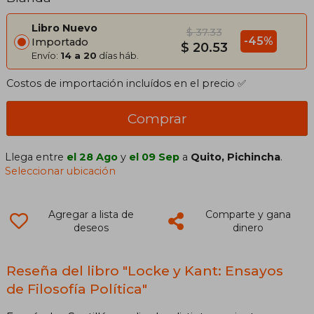
Libro Nuevo
$ 37.33
-45%
Importado
$ 20.53
Envío:
14 a 20
días háb.
Costos de importación incluídos en el precio ✅
Comprar
Llega entre
el 28 Ago
y
el 09 Sep
a
Quito, Pichincha
.
Seleccionar ubicación
Agregar a lista de
Comparte y gana
deseos
dinero
Reseña del libro "Locke y Kant: Ensayos
de Filosofía Política"