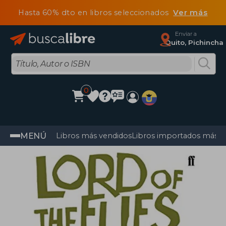
Hasta 60% dto en libros seleccionados
Ver más
Enviar a
Quito, Pichincha
0
MENÚ
Libros más vendidos
Libros importados más v