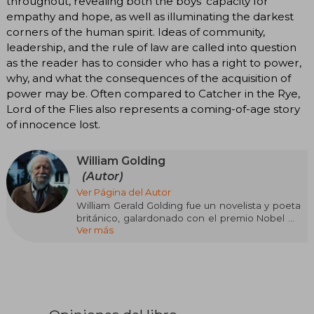
throughout, revealing both the boys' capacity for
empathy and hope, as well as illuminating the darkest
corners of the human spirit. Ideas of community,
leadership, and the rule of law are called into question
as the reader has to consider who has a right to power,
why, and what the consequences of the acquisition of
power may be. Often compared to Catcher in the Rye,
Lord of the Flies also represents a coming-of-age story
of innocence lost.
William Golding
(Autor)
Ver Página del Autor
William Gerald Golding fue un novelista y poeta
británico, galardonado con el premio Nobel de
Ver más
literatura en 1983, conocido especialmente por
su obra El señor de las moscas.