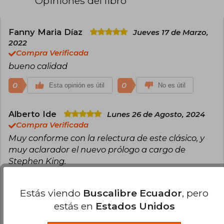
Opiniones del libro
Fanny Maria Díaz
Jueves 17 de Marzo,
2022
Compra Verificada
bueno calidad
0
0
Esta opinión es útil
No es útil
Alberto Ide
Lunes 26 de Agosto, 2024
Compra Verificada
Muy conforme con la relectura de este clásico, y
muy aclarador el nuevo prólogo a cargo de
Stephen King.
0
0
Esta opinión es útil
No es útil
Estás viendo
Buscalibre Ecuador
, pero
estás en
Estados Unidos
Daniela Alcalde
Domingo 18 de Agosto,
2024