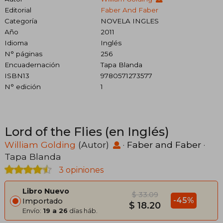
Editorial
Faber And Faber
Categoría
NOVELA INGLES
Año
2011
Idioma
Inglés
N° páginas
256
Encuadernación
Tapa Blanda
ISBN13
9780571273577
N° edición
1
Lord of the Flies (en Inglés)
William Golding
(Autor)
·
Faber and Faber
·
Tapa Blanda
3 opiniones
Libro Nuevo
$ 33.09
-45%
Importado
$ 18.20
Envío:
19 a 26
días háb.