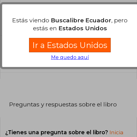
¿El libro es original?
Todos los libros de nuestro
Estás viendo
Buscalibre Ecuador
, pero
catálogo son Originales.
estás en
Estados Unidos
Ir a Estados Unidos
¿Cuál es la encuadernación de este libro?
La encuadernación de esta edición es Tapa
Me quedo aquí
Blanda.
Preguntas y respuestas sobre el libro
¿Tienes una pregunta sobre el libro?
Inicia