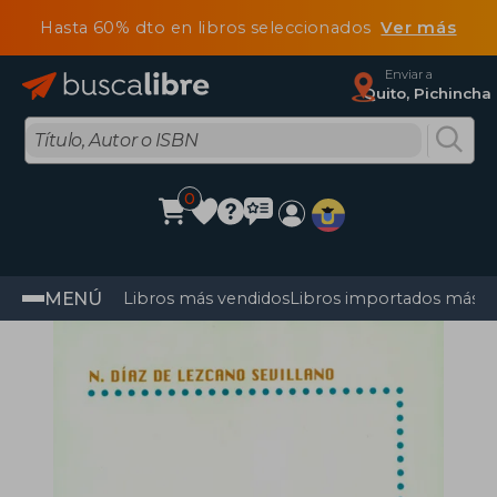
Hasta 60% dto en libros seleccionados
Ver más
Enviar a
Quito, Pichincha
0
MENÚ
Libros más vendidos
Libros importados más v