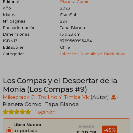
Editorial
Planeta Comic
Año
2023
Idioma
Español
N° páginas
224
Encuadernación
Tapa Blanda
Dimensiones
15 x 23 cm
ISBN13
9789569995484
Editado en
Chile
Categorías
Infantiles, Juveniles Y Didácticos
Los Compas y el Despertar de la
Monia (Los Compas #9)
Mikecrack El Trollino Y Timba Vk
(Autor)
·
Planeta Comic
· Tapa Blanda
1 opinión
Libro Nuevo
$ 53.23
-45%
Importado