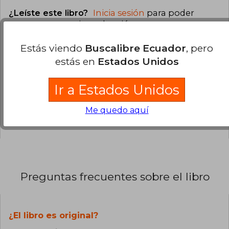
¿Leíste este libro?
Inicia sesión
para poder
agregar tu propia evaluación
.
Estás viendo
Buscalibre Ecuador
, pero
100% (1)
estás en
Estados Unidos
0% (0)
0% (0)
Ir a Estados Unidos
0% (0)
Me quedo aquí
0% (0)
Preguntas frecuentes sobre el libro
¿El libro es original?