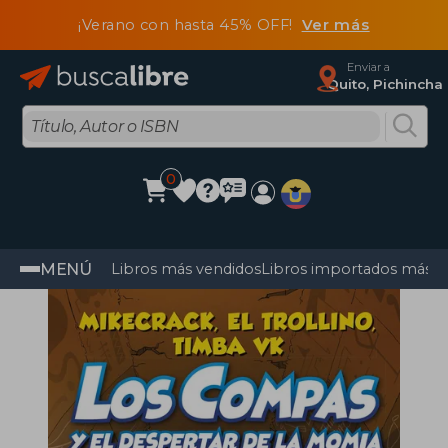
¡Verano con hasta 45% OFF!
Ver más
Enviar a
Quito, Pichincha
0
MENÚ
Libros más vendidos
Libros importados más v