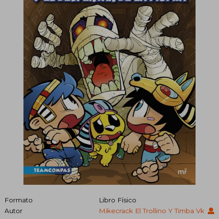
Formato
Libro Físico
Autor
Mikecrack El Trollino Y Timba Vk