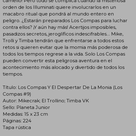
camello! Pero todo se complica cuando la misteriosa
orden de los Illuminati quiere involucrarlos en un
macabro ritual que pondrá al mundo entero en
peligro. ¿Estarán preparados Los Compas para luchar
contra ellos? ¡Y aún hay más! Acertijos imposibles,
pasadizos secretos, jeroglíficos indescifrables… Mike,
Trolli y Timba tendrán que enfrentarse a todos estos
retos si quieren evitar que la momia más poderosa de
todos los tiempos regrese a la vida. Solo Los Compas
pueden convertir esta peligrosa aventura en el
acontecimiento más alocado y divertido de todos los
tiempos.
Título: Los Compas Y El Despertar De La Monia (Los
Compas #9)
Autor: Mikecrak; El Trollino; Timba VK
Sello: Planeta Junior
Medidas: 15 x 23 cm
Páginas: 224
Tapa rústica