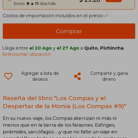
$ 29.28
Envío:
8 a 11
días háb.
Costos de importación incluídos en el precio ✅
Comprar
Llega entre
el 20 Ago
y
el 27 Ago
a
Quito, Pichincha
.
Seleccionar ubicación
Agregar a lista de
Comparte y gana
deseos
dinero
Reseña del libro "Los Compas y el
Despertar de la Monia (Los Compas #9)"
En su nuevo viaje, los Compas aterrizan ni más ni
menos que en la tierra de los faraones. Esfinges,
pirámides, sarcófagos… ¡y que no falte un viaje en