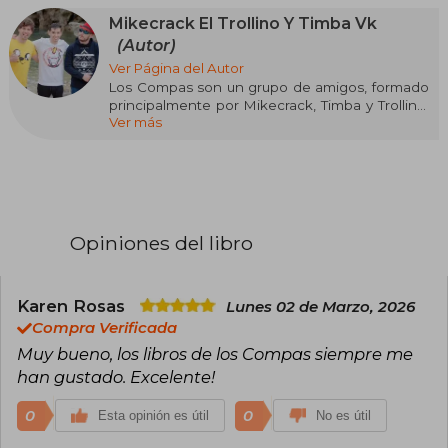
Mikecrack El Trollino Y Timba Vk
(Autor)
Ver Página del Autor
Los Compas son un grupo de amigos, formado
principalmente por Mikecrack, Timba y Trollino,
Ver más
que han conquistado a millones de niños de
todo el mundo con sus locas aventuras en
Minecraft, Roblox o GTA 5, entre otros
videojuegos. Creadores de la colección de
libros infantiles más exitosa de España y
América Latina actualmente, cada día ofrecen
grandes momentos a los más pequeños de la
Opiniones del libro
casa, que corean entusiasmados sus canciones
y leen sus libros con auténtica devoción.
Karen Rosas
Lunes 02 de Marzo, 2026
Compra Verificada
Muy bueno, los libros de los Compas siempre me
han gustado. Excelente!
0
0
Esta opinión es útil
No es útil