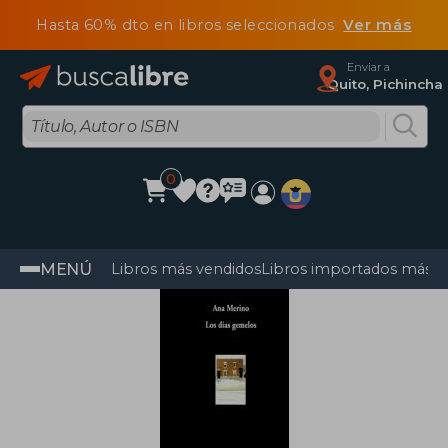
Hasta 60% dto en libros seleccionados
Ver más
Enviar a
Quito, Pichincha
0
MENÚ
Libros más vendidos
Libros importados más v