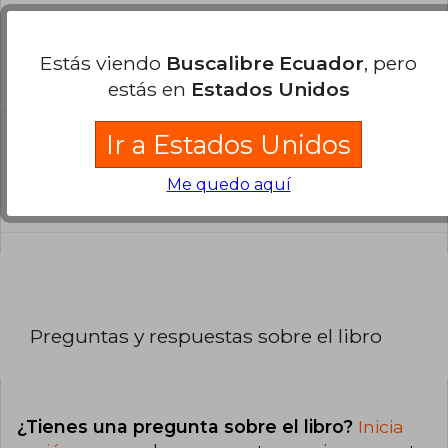
¿En qué Idioma está escrito el
libro?
Estás viendo
Buscalibre Ecuador
, pero
El libro está escrito en Español.
estás en
Estados Unidos
Ir a Estados Unidos
¿Cuál es la encuadernación de este libro?
La encuadernación de esta edición es Tapa
Me quedo aquí
Blanda.
Preguntas y respuestas sobre el libro
¿Tienes una pregunta sobre el libro?
Inicia