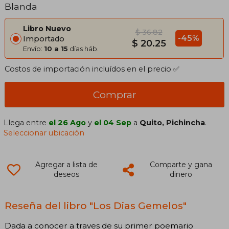
Blanda
Libro Nuevo
$ 36.82
-45%
Importado
$ 20.25
Envío:
10 a 15
días háb.
Costos de importación incluídos en el precio ✅
Comprar
Llega entre
el 26 Ago
y
el 04 Sep
a
Quito, Pichincha
.
Seleccionar ubicación
Agregar a lista de
Comparte y gana
deseos
dinero
Reseña del libro "Los Dias Gemelos"
Dada a conocer a traves de su primer poemario