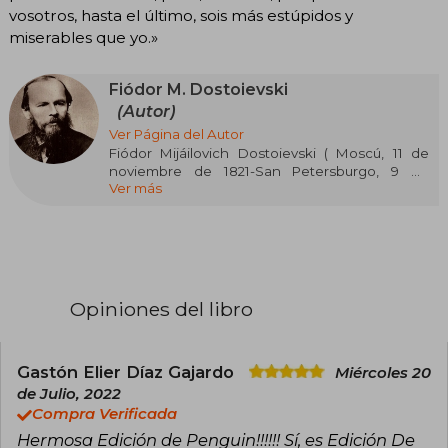
vosotros, hasta el último, sois más estúpidos y
miserables que yo.»
Fiódor M. Dostoievski
(Autor)
Ver Página del Autor
Fiódor Mijáilovich Dostoievski ( Moscú, 11 de
noviembre de 1821-San Petersburgo, 9 de
Ver más
febrero de 1881) fue uno de los principales
escritores de la Rusia zarista, cuya literatura
explora la psicología humana en el complejo
contexto político, social y espiritual de la
sociedad rusa de la segunda mitad del siglo xix.
Es considerado uno de los más grandes
Opiniones del libro
escritores de Occidente y de la literatura
universal.
Gastón Elier Díaz Gajardo
Miércoles 20
de Julio, 2022
Compra Verificada
Hermosa Edición de Penguin!!!!!! Sí, es Edición De