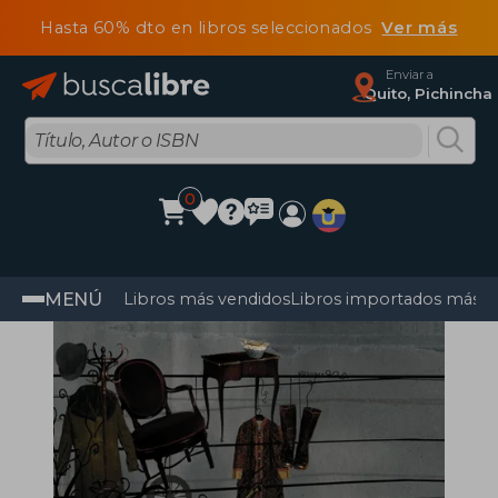
Hasta 60% dto en libros seleccionados
Ver más
Enviar a
Quito, Pichincha
0
MENÚ
Libros más vendidos
Libros importados más v