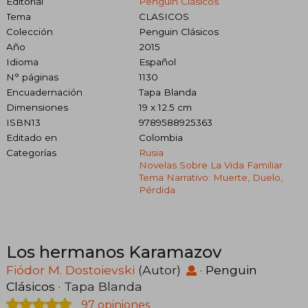
Editorial
Penguin Clásicos
Tema
CLASICOS
Colección
Penguin Clásicos
Año
2015
Idioma
Español
N° páginas
1130
Encuadernación
Tapa Blanda
Dimensiones
19 x 12.5 cm
ISBN13
9789588925363
Editado en
Colombia
Categorías
Rusia
Novelas Sobre La Vida Familiar
Tema Narrativo: Muerte, Duelo,
Pérdida
Los hermanos Karamazov
Fiódor M. Dostoievski
(Autor)
·
Penguin
Clásicos
· Tapa Blanda
97 opiniones