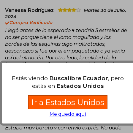
Vanessa Rodríguez
Martes 30 de Julio,
2024
Compra Verificada
Llegó antes de lo esperado ♥️ tendría 5 estrellas de
no ser porque tiene el lomo magullado y los
bordes de las esquinas algo maltratados,
desconozco si fue por el empaquetado o ya venía
así del almacén. Por otro lado, la calidad de la
impresión es media, en algunas páginas la tinta
es fuerte y en otras normal lo cual molesta un
Estás viendo
Buscalibre Ecuador
, pero
poco a la vista. Una observación extra: no tiene
notas al pie. Por si alguien se lo preguntaba
estás en
Estados Unidos
21
2
Esta opinión es útil
No es útil
Ir a Estados Unidos
Maria Lara
Domingo 17 de Octubre, 2021
Me quedo aquí
Compra Verificada
Estaba muy barato y con envío exprés. No pude