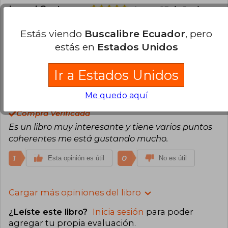
Ismael Contreras
Lunes 23 de Junio,
2025
Compra Verificada
Estás viendo
Buscalibre Ecuador
, pero
Muy buen libro, exactamente lo que esperaba leer
estás en
Estados Unidos
1
0
Esta opinión es útil
No es útil
Ir a Estados Unidos
Angie Suarez
Domingo 25 de Mayo,
Me quedo aquí
2025
Compra Verificada
Es un libro muy interesante y tiene varios puntos
coherentes me está gustando mucho.
1
0
Esta opinión es útil
No es útil
Cargar más opiniones del libro
¿Leíste este libro?
Inicia sesión
para poder
agregar tu propia evaluación
.