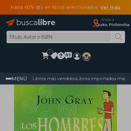
Hasta 60% dto en libros seleccionados
Ver más
Enviar a
Quito, Pichincha
0
MENÚ
Libros más vendidos
Libros importados más v