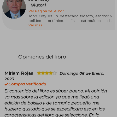
(Autor)
Ver Página del Autor
John Gray es un destacado filósofo, escritor y
político británico. Es catedrático de
Ver más
pensamiento europeo en la London School of
Economics. Ha trabajado en diversas
universidades, entre las que destacan Yale y
Oxford.
En la década de los 80 fue un importante
defensor de la New Right y en los 90, del Nuevo
Laborismo. Ahora Gray piensa que el espectro
Opiniones del libro
político dividido entre derecha e izquierda ya no
es viable. Es un pesimista para con la
humanidad.
Colabora regularmente con The Guardian, New
Miriam Rojas
Domingo 08 de Enero,
Statesman, y The Times Literary Supplement.
2023
Compra Verificada
El contenido del libro es súper bueno. Mi opinión
va más sobre la edición ya que me llegó una
edición de bolsillo y de tamaño pequeño, me
hubiera gustado que se especificara eso en las
características del libro que seleccione. En lo