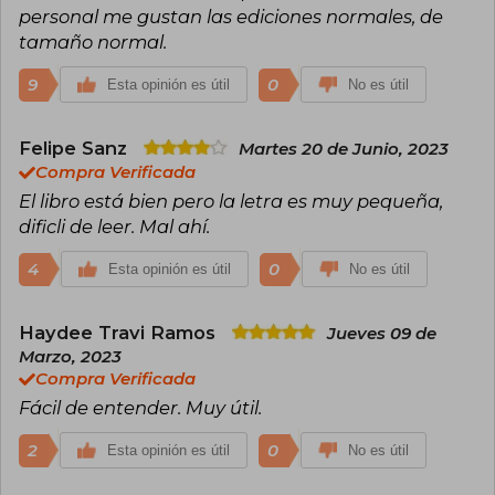
personal me gustan las ediciones normales, de
tamaño normal.
9
0
Esta opinión es útil
No es útil
Felipe Sanz
Martes 20 de Junio, 2023
Compra Verificada
El libro está bien pero la letra es muy pequeña,
dificli de leer. Mal ahí.
4
0
Esta opinión es útil
No es útil
Haydee Travi Ramos
Jueves 09 de
Marzo, 2023
Compra Verificada
Fácil de entender. Muy útil.
2
0
Esta opinión es útil
No es útil