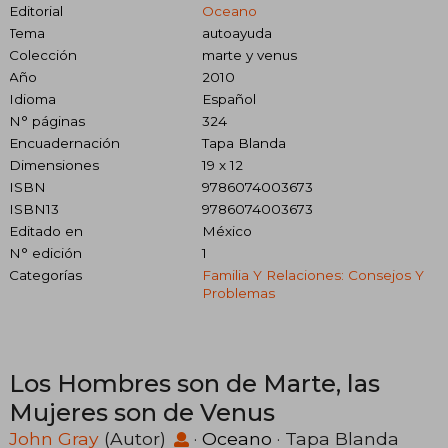
Editorial
Oceano
Tema
autoayuda
Colección
marte y venus
Año
2010
Idioma
Español
N° páginas
324
Encuadernación
Tapa Blanda
Dimensiones
19 x 12
ISBN
9786074003673
ISBN13
9786074003673
Editado en
México
N° edición
1
Categorías
Familia Y Relaciones: Consejos Y
Problemas
Los Hombres son de Marte, las
Mujeres son de Venus
John Gray
(Autor)
·
Oceano
· Tapa Blanda