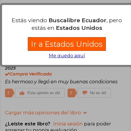
Valentina Contardo Puga
Jueves 13 de
Marzo, 2025
Compra Verificada
Estás viendo
Buscalibre Ecuador
, pero
Muy bonita edicion, vale la.pena comprarlo para
estás en
Estados Unidos
los coleccionistas de libros
Ir a Estados Unidos
2
0
Esta opinión es útil
No es útil
Me quedo aquí
Miguel Orellana
Viernes 28 de Marzo,
2025
Compra Verificada
Es hermoso y llegó en muy buenas condiciones
1
1
Esta opinión es útil
No es útil
Cargar más opiniones del libro
¿Leíste este libro?
Inicia sesión
para poder
agregar tu propia evaluación
.