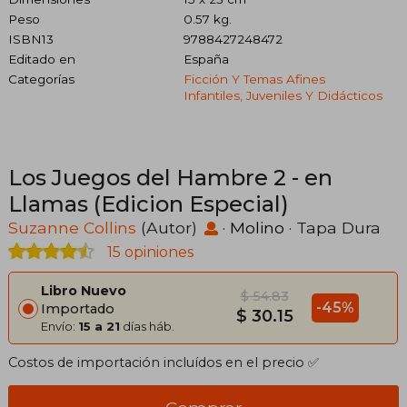
Peso
0.57 kg.
ISBN13
9788427248472
Editado en
España
Categorías
Ficción Y Temas Afines
Infantiles, Juveniles Y Didácticos
Los Juegos del Hambre 2 - en
Llamas (Edicion Especial)
Suzanne Collins
(Autor)
·
Molino
· Tapa Dura
15 opiniones
Libro Nuevo
$ 54.83
-45%
Importado
$ 30.15
Envío:
15 a 21
días háb.
Costos de importación incluídos en el precio ✅