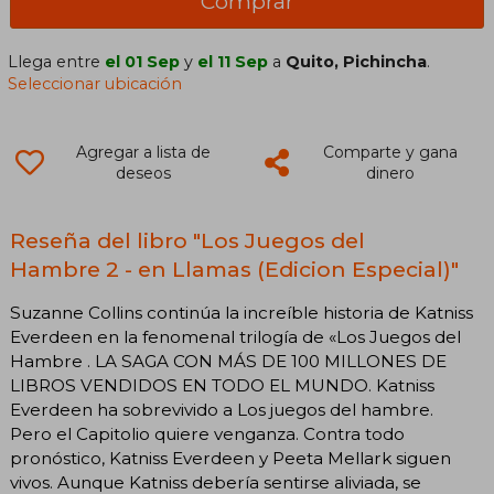
Comprar
Llega entre
el 01 Sep
y
el 11 Sep
a
Quito, Pichincha
.
Seleccionar ubicación
Agregar a lista de
Comparte y gana
deseos
dinero
Reseña del libro "Los Juegos del
Hambre 2 - en Llamas (Edicion Especial)"
Suzanne Collins continúa la increíble historia de Katniss
Everdeen en la fenomenal trilogía de «Los Juegos del
Hambre . LA SAGA CON MÁS DE 100 MILLONES DE
LIBROS VENDIDOS EN TODO EL MUNDO. Katniss
Everdeen ha sobrevivido a Los juegos del hambre.
Pero el Capitolio quiere venganza. Contra todo
pronóstico, Katniss Everdeen y Peeta Mellark siguen
vivos. Aunque Katniss debería sentirse aliviada, se