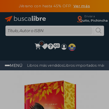
¡Verano con hasta 45% OFF!
Ver más
Enviar a
Quito, Pichincha
0
MENÚ
Libros más vendidos
Libros importados más v