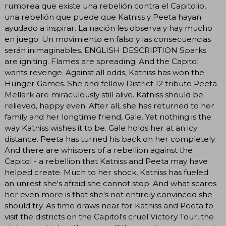
rumorea que existe una rebelión contra el Capitolio,
una rebelión que puede que Katniss y Peeta hayan
ayudado a inspirar. La nación les observa y hay mucho
en juego. Un movimiento en falso y las consecuencias
serán inimaginables. ENGLISH DESCRIPTION Sparks
are igniting. Flames are spreading. And the Capitol
wants revenge. Against all odds, Katniss has won the
Hunger Games. She and fellow District 12 tribute Peeta
Mellark are miraculously still alive. Katniss should be
relieved, happy even. After all, she has returned to her
family and her longtime friend, Gale. Yet nothing is the
way Katniss wishes it to be. Gale holds her at an icy
distance. Peeta has turned his back on her completely.
And there are whispers of a rebellion against the
Capitol - a rebellion that Katniss and Peeta may have
helped create. Much to her shock, Katniss has fueled
an unrest she's afraid she cannot stop. And what scares
her even more is that she's not entirely convinced she
should try. As time draws near for Katniss and Peeta to
visit the districts on the Capitol's cruel Victory Tour, the