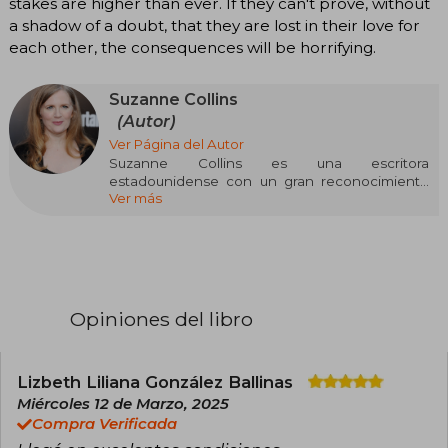
stakes are higher than ever. If they can't prove, without
a shadow of a doubt, that they are lost in their love for
each other, the consequences will be horrifying.
Suzanne Collins
(Autor)
Ver Página del Autor
Suzanne Collins es una escritora
estadounidense con un gran reconocimiento
Ver más
internacional, conocida principalmente por su
exitosa saga Los Juegos del Hambre. Nacida el
10 de agosto de 1962 en Hartford, Connecticut,
Collins creció en una familia militar, lo que influyó
profundamente en su perspectiva y en los
temas que aborda en sus obras.
Opiniones del libro
Collins estudió Drama y Telecomunicaciones en
la Universidad de Indiana, además de obtener
una maestría en escritura dramática de la
Universidad de Nueva York. Su carrera comenzó
Lizbeth Liliana González Ballinas
como guionista para programas infantiles de
Miércoles 12 de Marzo, 2025
televisión, trabajando en proyectos como
Compra Verificada
Clarissa lo explica todo y Pequeños osos. Este