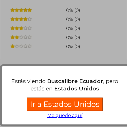
0% (0)
0% (0)
0% (0)
0% (0)
0% (0)
Preguntas frecuentes sobre el libro
Estás viendo
Buscalibre Ecuador
, pero
estás en
Estados Unidos
¿El libro es original?
Ir a Estados Unidos
Todos los libros de nuestro
Me quedo aquí
catálogo son Originales.