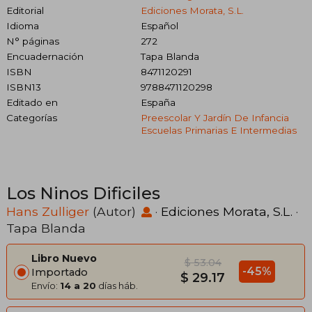
Editorial
Ediciones Morata, S.L.
Idioma
Español
N° páginas
272
Encuadernación
Tapa Blanda
ISBN
8471120291
ISBN13
9788471120298
Editado en
España
Categorías
Preescolar Y Jardín De Infancia
Escuelas Primarias E Intermedias
Los Ninos Dificiles
Hans Zulliger
(Autor)
·
Ediciones Morata, S.L.
·
Tapa Blanda
Libro Nuevo
$ 53.04
-45%
Importado
$ 29.17
Envío:
14 a 20
días háb.