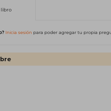
libro
o?
Inicia sesión
para poder agregar tu propia preg
ibre