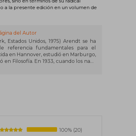
res, sino en términos de su radical
ogo a la presente edición en un volumen de
ágina del Autor
e referencia fundamentales para el
Nacida en Hannover, estudió en Marburgo,
en Filosofía. En 1933, cuando los nazis
s tarde se instaló en Estados Unidos,
Relaciones Judías (1944-1946) y también
. Fue catedrática en la Universidad de
, Princeton y Berkeley.
100% (20)