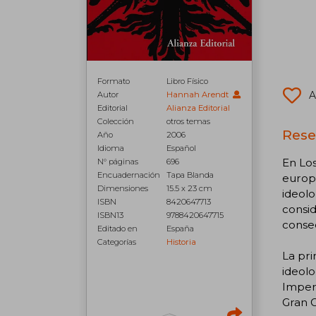
Formato
Libro Físico
A
Autor
Hannah Arendt
Editorial
Alianza Editorial
Colección
otros temas
Rese
Año
2006
Idioma
Español
En Los
N° páginas
696
Encuadernación
Tapa Blanda
europe
Dimensiones
15.5 x 23 cm
ideolo
ISBN
8420647713
consid
ISBN13
9788420647715
conse
Editado en
España
Categorías
Historia
La pri
ideolo
Imperi
Gran G