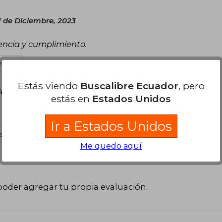
 de Diciembre, 2023
encia y cumplimiento.
s útil
Estás viendo
Buscalibre Ecuador
, pero
iciembre, 2018
estás en
Estados Unidos
Ir a Estados Unidos
 útil
Me quedo aquí
poder agregar tu propia evaluación
.