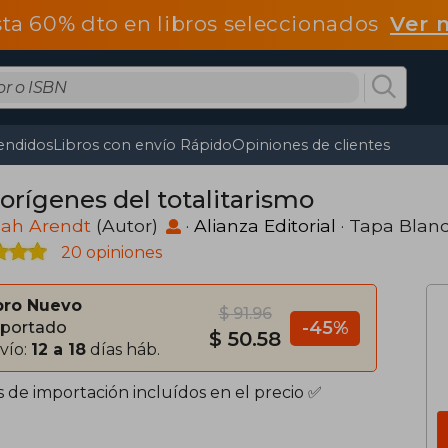
ta 60% dto en libros seleccionados
Ver 
endidos
Libros con envío Rápido
Opiniones de clientes
 orígenes del totalitarismo
ah Arendt
(Autor)
·
Alianza Editorial
· Tapa Blan
20 opiniones
bro Nuevo
$ 91.96
-45%
portado
$ 50.58
vío:
12 a 18
días háb.
s de importación incluídos en el precio ✅