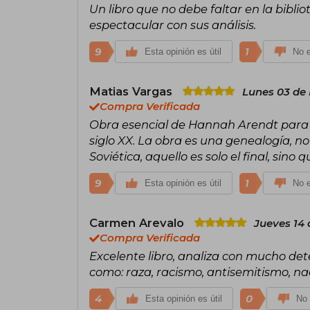
Un libro que no debe faltar en la bib
espectacular con sus análisis.
9
1
Esta opinión es útil
No e
Matias Vargas
Lunes 03 de 
Compra Verificada
Obra esencial de Hannah Arendt para i
siglo XX. La obra es una genealogía, n
Soviética, aquello es solo el final, sino
9
1
Esta opinión es útil
No e
Carmen Arevalo
Jueves 14 
Compra Verificada
Excelente libro, analiza con mucho det
como: raza, racismo, antisemitismo, nac
4
0
Esta opinión es útil
No 