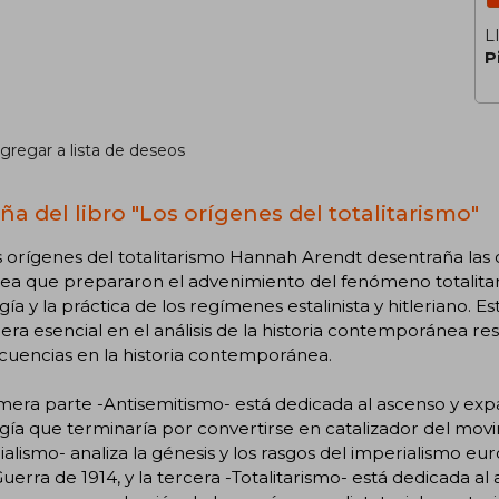
L
P
gregar a lista de deseos
ña del libro "Los orígenes del totalitarismo"
 orígenes del totalitarismo Hannah Arendt desentraña las c
a que prepararon el advenimiento del fenómeno totalitario y
gía y la práctica de los regímenes estalinista y hitleriano.
era esencial en el análisis de la historia contemporánea res
cuencias en la historia contemporánea.
mera parte -Antisemitismo- está dedicada al ascenso y expan
gía que terminaría por convertirse en catalizador del movi
alismo- analiza la génesis y los rasgos del imperialismo eur
uerra de 1914, y la tercera -Totalitarismo- está dedicada al an