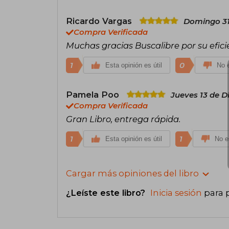
Ricardo Vargas
Domingo 31
Compra Verificada
Muchas gracias Buscalibre por su efici
1
0
Esta opinión es útil
No e
Pamela Poo
Jueves 13 de D
Compra Verificada
Gran Libro, entrega rápida.
1
1
Esta opinión es útil
No es
Cargar más opiniones del libro
¿Leíste este libro?
Inicia sesión
para 