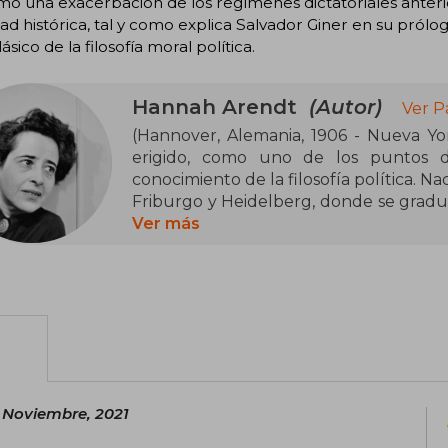
o una exacerbación de los regímenes dictatoriales anterio
d histórica, tal y como explica Salvador Giner en su pról
lásico de la filosofía moral política.
Hannah Arendt
(Autor)
Ver P
(Hannover, Alemania, 1906 - Nueva York, Estados Unidos, 1975) Arendt se ha
erigido, como uno de los puntos d
conocimiento de la filosofía política. 
Friburgo y Heidelberg, donde se graduó 
ocuparon el poder, emigró a París. Má
Ver más
donde dirigió la Conferencia sobre las 
la Jewish Cultural Reconstruction Inc
Chicago y enseñó asimismo en Columbia
 Noviembre, 2021