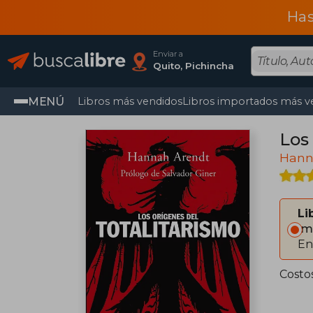
Has
Enviar a
Quito, Pichincha
MENÚ
Libros más vendidos
Libros importados más v
Los
Hann
Li
Im
En
Costo