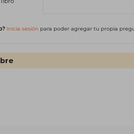
libro
o?
Inicia sesión
para poder agregar tu propia preg
ibre