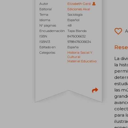
Autor
Elizabeth Gard
Editorial
Ediciones Akal
Tema
Sociología
Idioma
Español
N° páginas
48
A
Encuadernación
Tapa Blanda
ISBN
8476006632
ISBN13
9788476006634
Rese
Editado en
España
Categorías
Historia Social Y
Cultural
La div
Material Educativo
la his
permit
deter
estudi
las mú
grande
avance
colect
para l
ilustr
especi