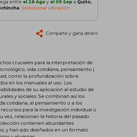
lega entre
el 28 Ago
y
el 09 Sep
a
Quito,
ichincha
.
Seleccionar ubicación
Comparte y gana dinero
echos cruciales para la interpretación de
y tecnológico, vida cotidiana, pensamiento )
dad, como la profundización sobre
s en los manuales al uso. Los
ibilidades de su aplicación al estudio de
turales y sociales. Se combinan así los
da cotidiana, al pensamiento o a los
ecursos para la investigación individual o
u vez, relacionan la historia del pasado
 colección contienen abundantes
tos, y han sido diseñados en un formato
mnos y alumnas.