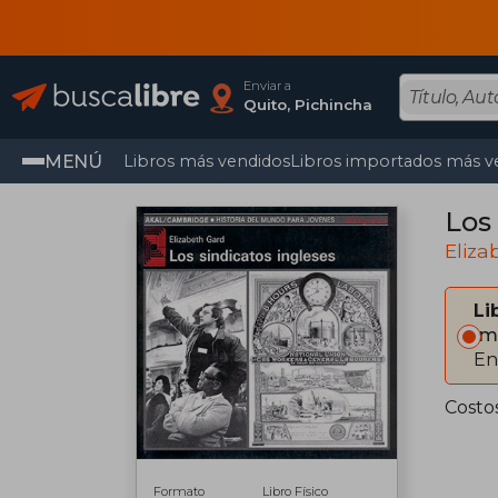
Enviar a
Quito, Pichincha
MENÚ
Libros más vendidos
Libros importados más v
Los
Eliza
Li
Im
En
Costo
Formato
Libro Físico