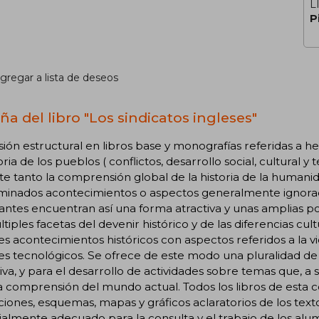
L
P
gregar a lista de deseos
ña del libro "Los sindicatos ingleses"
isión estructural en libros base y monografías referidas a h
toria de los pueblos ( conflictos, desarrollo social, cultural 
e tanto la comprensión global de la historia de la humani
minados acontecimientos o aspectos generalmente ignorado
antes encuentran así una forma atractiva y unas amplias pos
ltiples facetas del devenir histórico y de las diferencias cul
s acontecimientos históricos con aspectos referidos a la vi
s tecnológicos. Se ofrece de este modo una pluralidad de r
iva, y para el desarrollo de actividades sobre temas que, a s
a comprensión del mundo actual. Todos los libros de esta
aciones, esquemas, mapas y gráficos aclaratorios de los tex
almente adecuado para la consulta y el trabajo de los alu