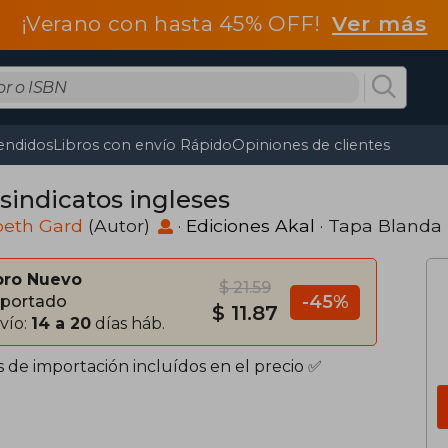
¡Verano con hasta 45% OFF!
Ver más
endidos
Libros con envío Rápido
Opiniones de clientes
 sindicatos ingleses
beth Gard
(Autor)
·
Ediciones Akal
· Tapa Blanda
bro Nuevo
$ 21.59
-45%
portado
$ 11.87
vío:
14 a 20
días háb.
s de importación incluídos en el precio ✅