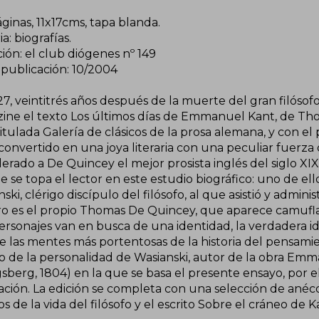
ginas, 11x17cms, tapa blanda.
a: biografías.
ión: el club diógenes nº 149
 publicación: 10/2004
27, veintitrés años después de la muerte del gran filóso
ine el texto Los últimos días de Emmanuel Kant, de T
titulada Galería de clásicos de la prosa alemana, y con 
convertido en una joya literaria con una peculiar fuerza
erado a De Quincey el mejor prosista inglés del siglo XIX
e se topa el lector en este estudio biográfico: uno de el
ski, clérigo discípulo del filósofo, al que asistió y adminis
ro es el propio Thomas De Quincey, que aparece camuflad
personajes van en busca de una identidad, la verdadera i
e las mentes más portentosas de la historia del pensami
to de la personalidad de Wasianski, autor de la obra Emm
gsberg, 1804) en la que se basa el presente ensayo, por 
ación. La edición se completa con una selección de anécd
os de la vida del filósofo y el escrito Sobre el cráneo de