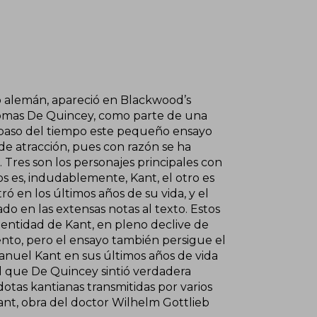
fo alemán, apareció en Blackwood’s
homas De Quincey, como parte de una
el paso del tiempo este pequeño ensayo
 de atracción, pues con razón se ha
. Tres son los personajes principales con
los es, indudablemente, Kant, el otro es
tró en los últimos años de su vida, y el
o en las extensas notas al texto. Estos
dentidad de Kant, en pleno declive de
ento, pero el ensayo también persigue el
anuel Kant en sus últimos años de vida
el que De Quincey sintió verdadera
otas kantianas transmitidas por varios
 Kant, obra del doctor Wilhelm Gottlieb