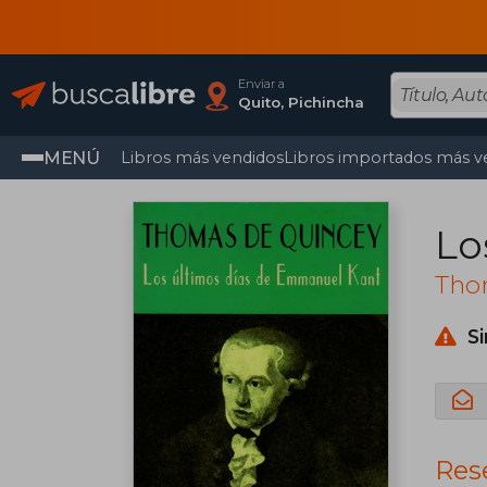
Enviar a
Quito, Pichincha
MENÚ
Libros más vendidos
Libros importados más v
Lo
Tho
S
Res