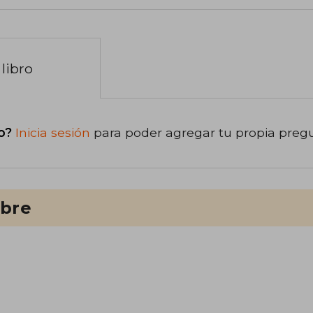
libro
o?
Inicia sesión
para poder agregar tu propia preg
ibre