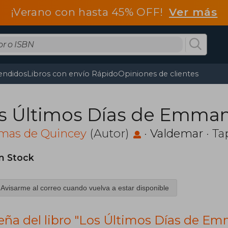
¡Verano con hasta 45% OFF!
Ver más
endidos
Libros con envío Rápido
Opiniones de clientes
s Últimos Días de Emman
mas de Quincey
(Autor)
·
Valdemar
· Ta
in Stock
Avisarme al correo cuando vuelva a estar disponible
eña del libro "Los Últimos Días de E