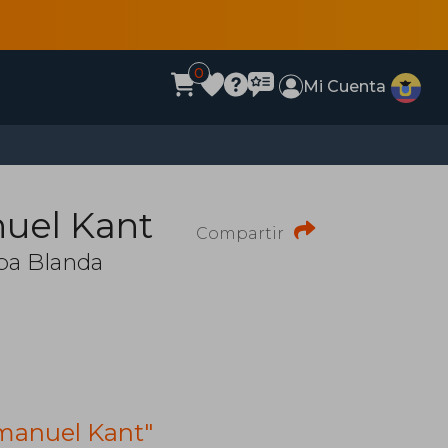
0
Mi Cuenta
uel Kant
Compartir
pa Blanda
mmanuel Kant"