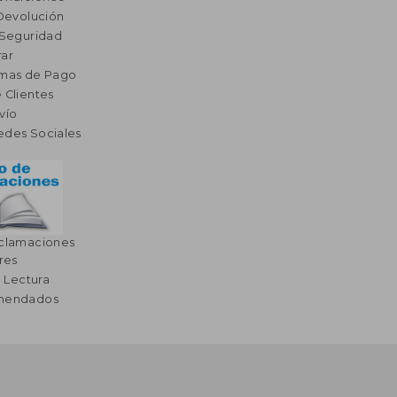
 Devolución
 Seguridad
ar
rmas de Pago
 Clientes
vío
edes Sociales
eclamaciones
res
a Lectura
omendados