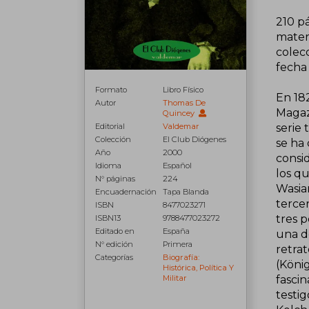
210 pá
materi
colecc
fecha
Formato
Libro Físico
En 18
Autor
Thomas De
Magaz
Quincey
Editorial
Valdemar
serie 
Colección
El Club Diógenes
se ha 
Año
2000
consid
Idioma
Español
los qu
N° páginas
224
Wasian
Encuadernación
Tapa Blanda
terce
ISBN
8477023271
tres 
ISBN13
9788477023272
Editado en
España
una d
N° edición
Primera
retra
Categorías
Biografía:
(Köni
Histórica, Política Y
Militar
fascin
testig