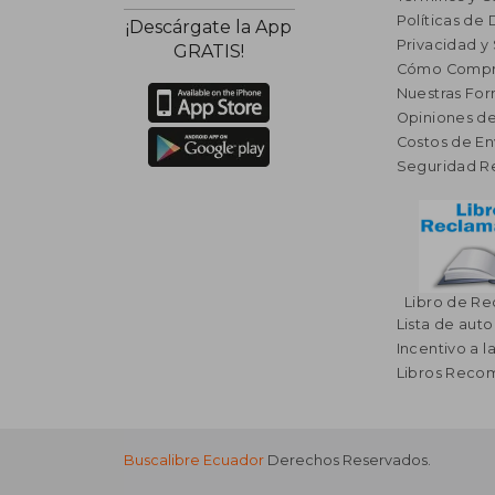
Políticas de
¡Descárgate la App
Privacidad y
GRATIS!
Cómo Compr
Nuestras Fo
Opiniones de
Costos de En
Seguridad R
Libro de R
Lista de auto
Incentivo a l
Libros Rec
Buscalibre Ecuador
Derechos Reservados.