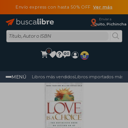
Envío express con hasta 50% OFF
Ver más
Enviar a
Quito, Pichincha
0
MENÚ
Libros más vendidos
Libros importados más v