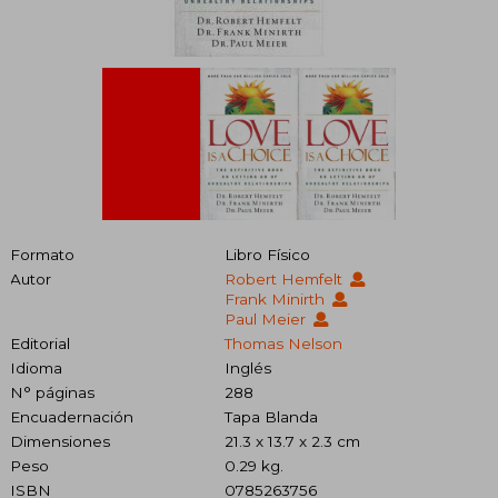
Formato
Libro Físico
Autor
Robert Hemfelt
Frank Minirth
Paul Meier
Editorial
Thomas Nelson
Idioma
Inglés
N° páginas
288
Encuadernación
Tapa Blanda
Dimensiones
21.3 x 13.7 x 2.3 cm
Peso
0.29 kg.
ISBN
0785263756