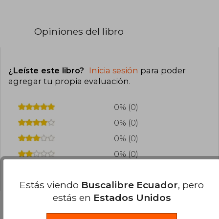
Opiniones del libro
¿Leíste este libro?
Inicia sesión
para poder
agregar tu propia evaluación
.
0% (0)
0% (0)
0% (0)
0% (0)
0% (0)
Estás viendo
Buscalibre Ecuador
, pero
estás en
Estados Unidos