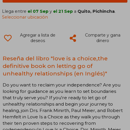
Llega entre
el 07 Sep
y
el 21 Sep
a
Quito, Pichincha
.
Seleccionar ubicación
Agregar a lista de
Comparte y gana
deseos
dinero
Reseña del libro "love is a choice,the
definitive book on letting go of
unhealthy relationships (en Inglés)"
Do you want to reclaim your independence? Are you
looking for guidance as you learn to set boundaries
that truly serve you? If you're ready to let go of
unhealthy relationships and begin your journey to
healing, join Drs. Frank Minirth, Paul Meier, and Robert
Hemfelt in Love Is a Choice as they walk you through
their ten proven steps to recovering from
codependency.In Love Is a Choice, Drs. Minirth, Meier,