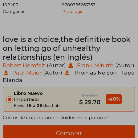
ISBN13
9780785263753
Categorías
Psicología
love is a choice,the definitive book
on letting go of unhealthy
relationships (en Inglés)
Robert Hemfelt
(Autor)
·
Frank Minirth
(Autor)
·
Paul Meier
(Autor)
·
Thomas Nelson
· Tapa
Blanda
Libro Nuevo
$ 49.64
-40%
Importado
$ 29.78
Envío:
18 a 26
días háb.
Costos de importación incluídos en el precio ✅
Comprar