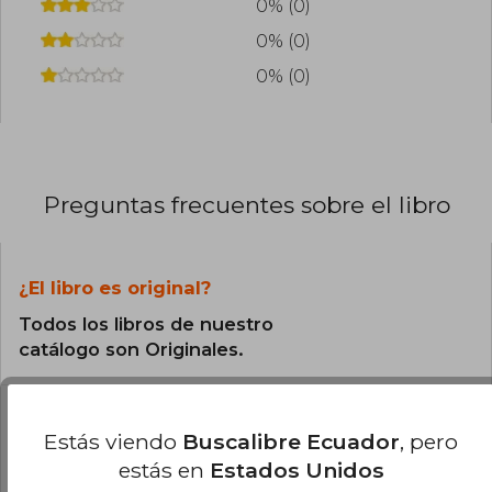
0% (0)
0% (0)
0% (0)
Preguntas frecuentes sobre el libro
¿El libro es original?
Todos los libros de nuestro
catálogo son Originales.
¿En qué Idioma está escrito el
libro?
Estás viendo
Buscalibre Ecuador
, pero
estás en
Estados Unidos
El libro está escrito en Inglés.