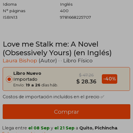
Idioma
Inglés
N° páginas
400
ISBN13
9781668225707
Love me Stalk me: A Novel
(Obsessively Yours) (en Inglés)
Laura Bishop
(Autor) · · Libro Físico
Libro Nuevo
$ 47.26
-40%
Importado
$ 28.36
Envío:
19 a 26
días háb.
Costos de importación incluídos en el precio ✅
Comprar
Llega entre
el 08 Sep
y
el 21 Sep
a
Quito, Pichincha
.