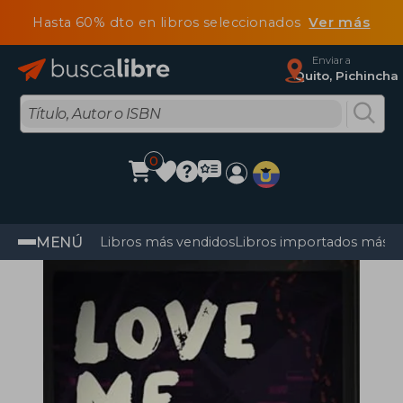
Hasta 60% dto en libros seleccionados
Ver más
Enviar a
Quito, Pichincha
0
MENÚ
Libros más vendidos
Libros importados más v