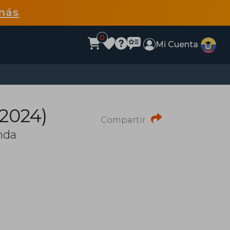
más
0
Mi Cuenta
2024)
Compartir
nda