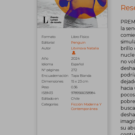
Res
PREMI
la sen
comie
Formato
Libro Físico
simula
Editorial
Penguin
brillo
Autor
Litvinova Natalia
nucle
Año
2024
no vo
Idioma
Español
deshab
N° páginas
272
podría
Encuadernación
Tapa Blanda
dejado
Dimensiones
15 x 23 cm
Peso
0.36
hacia 
ISBN13
9789566058984
pocos
Editado en
Chile
pobrez
Categorías
Ficción Moderna Y
busca
Contemporánea
deshac
imagin
su abu
contun