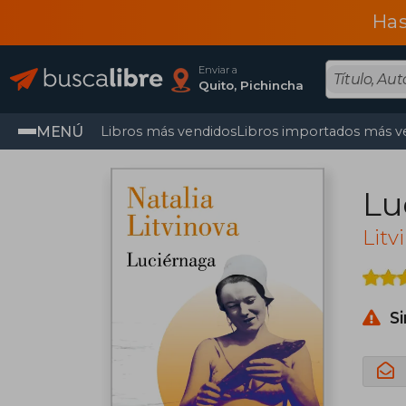
Has
Enviar a
Quito, Pichincha
MENÚ
Libros más vendidos
Libros importados más v
Lu
Litv
S