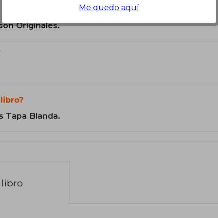
Me quedo aquí
son Originales.
?
libro?
s Tapa Blanda.
libro