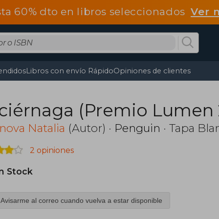
ta 60% dto en libros seleccionados
Ver 
endidos
Libros con envío Rápido
Opiniones de clientes
ciérnaga (Premio Lumen 
inova Natalia
(Autor) ·
Penguin
· Tapa Bla
2 opiniones
in Stock
Avisarme al correo cuando vuelva a estar disponible