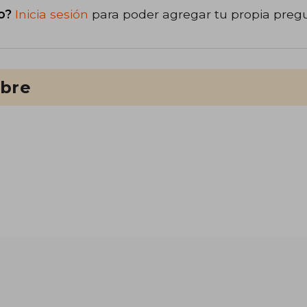
o?
Inicia sesión
para poder agregar tu propia preg
ibre