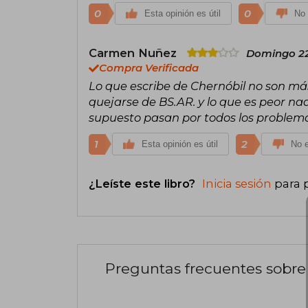
0
0
Esta opinión es útil
No 
Carmen Nuñez
Domingo 22
Compra Verificada
Lo que escribe de Chernóbil no son más
quejarse de BS.AR. y lo que es peor na
supuesto pasan por todos los problem
1
2
Esta opinión es útil
No e
¿Leíste este libro?
Inicia sesión
para 
Preguntas frecuentes sobre 