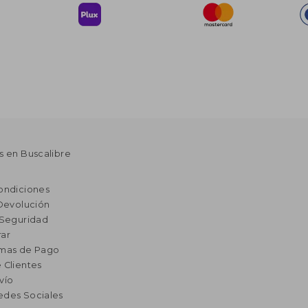
s en Buscalibre
ondiciones
 Devolución
 Seguridad
ar
rmas de Pago
 Clientes
vío
edes Sociales