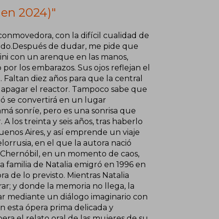
men 2024)"
ovedora, con la difícil cualidad de
jurado.Después de dudar, me pide que
kini con un arenque en las manos,
por los embarazos. Sus ojos reflejan el
o. Faltan diez años para que la central
a apagar el reactor. Tampoco sabe que
ó se convertirá en un lugar
amá sonríe, pero es una sonrisa que
 los treinta y seis años, tras haberlo
uenos Aires, y así emprende un viaje
lorrusia, en el que la autora nació
e Chernóbil, en un momento de caos,
la familia de Natalia emigró en 1996 en
 de lo previsto. Mientras Natalia
rar; y donde la memoria no llega, la
liar mediante un diálogo imaginario con
n esta ópera prima delicada y
ra el relato oral de las mujeres de su