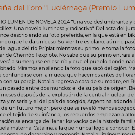
eña del libro "Luciérnaga (Premio Lu
O LUMEN DE NOVELA 2024 "Una voz deslumbrante y conm
cillez. Una novela luminosa y radiactiva". Del acta del 
nce describiendo su foto preferida, en la que está en bi
ndo que le da un beso. Su vientre es plano, aún no pasó 
 del agua del río Prípiat mientras su primo le toma la fot
ar de Chernóbil explote. No sabe que su primo entrará 
lverá a sumergirse en ese río y que el pueblo donde naci
itado. Miramos en silencio la foto que sacó del cajón. M
 confundirse con la mueca que hacemos antes de llorar. A
 con su pareja, Natalia regresa a casa de su madre, en B
un pasado entre dos mundos: el de su país de origen, Bie
 meses después de la explosión de la central nuclear d
a y miseria, y el del país de acogida, Argentina, adonde 
 de un futuro mejor, pero que se reveló menos acogedora
e el tejido de su infancia, los recuerdos empiezan a aflo
ación se encarga de llenar los vacíos de la historia fami
ela materna, Catalina, a la que nunca llegó a conocer. E
dente, de desarraigo y memoria, Natalia Litvinova recupe