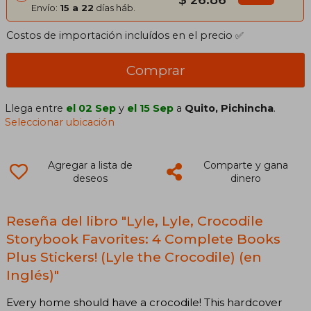
$ 26.86
Envío:
15 a 22
días háb.
Costos de importación incluídos en el precio ✅
Comprar
Llega entre
el 02 Sep
y
el 15 Sep
a
Quito, Pichincha
.
Seleccionar ubicación
Agregar a lista de
Comparte y gana
deseos
dinero
Reseña del libro "Lyle, Lyle, Crocodile
Storybook Favorites: 4 Complete Books
Plus Stickers! (Lyle the Crocodile) (en
Inglés)"
Every home should have a crocodile! This hardcover