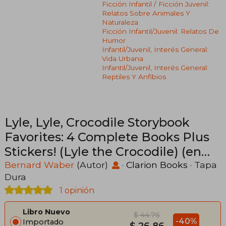
Ficción Infantil / Ficción Juvenil:
Relatos Sobre Animales Y
Naturaleza
Ficción Infantil/juvenil: Relatos De
Humor
Infantil/juvenil, Interés General:
Vida Urbana
Infantil/juvenil, Interés General:
Reptiles Y Anfibios
Lyle, Lyle, Crocodile Storybook
Favorites: 4 Complete Books Plus
Stickers! (Lyle the Crocodile) (en
Inglés)
Bernard Waber
(Autor)
·
Clarion Books
· Tapa
Dura
1 opinión
Libro Nuevo
$ 44.76
-40%
Importado