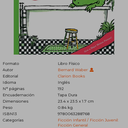
Formato
Libro Físico
Autor
Bernard Waber
Editorial
Clarion Books
Idioma
Inglés
N° páginas
192
Encuadernación
Tapa Dura
Dimensiones
23.4 x 23.5 x 1.7 cm
Peso
0.84 kg.
ISBN13
9780063288768
Categorías
Ficción Infantil / Ficción Juvenil:
Ficción General