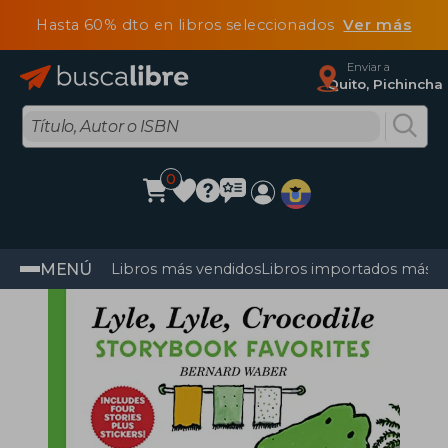
Hasta 60% dto en libros seleccionados
Ver más
Enviar a
Quito, Pichincha
0
MENÚ
Libros más vendidos
Libros importados más v