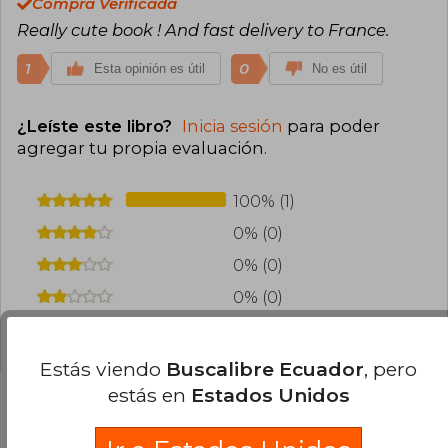
Compra Verificada
Really cute book ! And fast delivery to France.
1
0
Esta opinión es útil
No es útil
¿Leíste este libro?
Inicia sesión
para poder
agregar tu propia evaluación
.
100% (1)
0% (0)
0% (0)
0% (0)
0% (0)
Estás viendo
Buscalibre Ecuador
, pero
estás en
Estados Unidos
Preguntas frecuentes sobre el libro