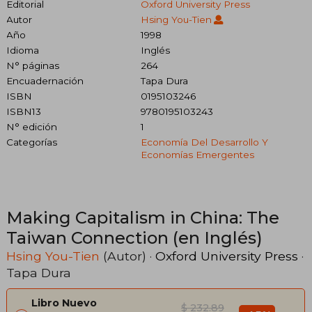
Editorial
Oxford University Press
Autor
Hsing You-Tien
Año
1998
Idioma
Inglés
N° páginas
264
Encuadernación
Tapa Dura
ISBN
0195103246
ISBN13
9780195103243
N° edición
1
Categorías
Economía Del Desarrollo Y
Economías Emergentes
Making Capitalism in China: The
Taiwan Connection (en Inglés)
Hsing You-Tien
(Autor) ·
Oxford University Press
·
Tapa Dura
Libro Nuevo
$ 232.89