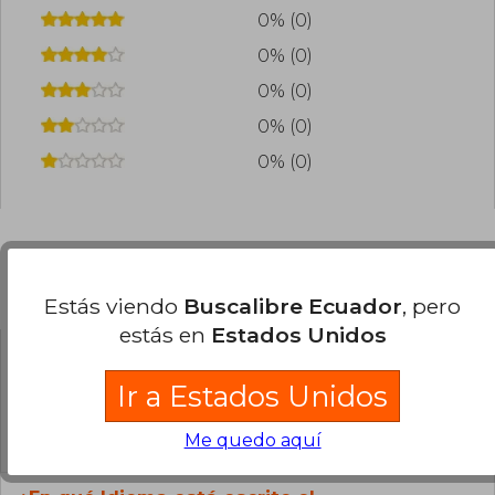
0% (0)
0% (0)
0% (0)
0% (0)
0% (0)
Preguntas frecuentes sobre el libro
Estás viendo
Buscalibre Ecuador
, pero
estás en
Estados Unidos
¿El libro es original?
Ir a Estados Unidos
Todos los libros de nuestro
catálogo son Originales.
Me quedo aquí