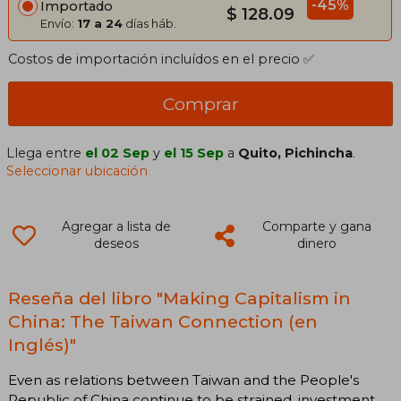
-45%
Importado
$ 128.09
Envío:
17 a 24
días háb.
Costos de importación incluídos en el precio ✅
Comprar
Llega entre
el 02 Sep
y
el 15 Sep
a
Quito, Pichincha
.
Seleccionar ubicación
Agregar a lista de
Comparte y gana
deseos
dinero
Reseña del libro "Making Capitalism in
China: The Taiwan Connection (en
Inglés)"
Even as relations between Taiwan and the People's
Republic of China continue to be strained, investment