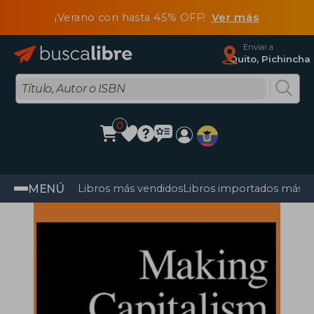
¡Verano con hasta 45% OFF!
Ver más
Enviar a
Quito, Pichincha
0
MENÚ
Libros más vendidos
Libros importados más v