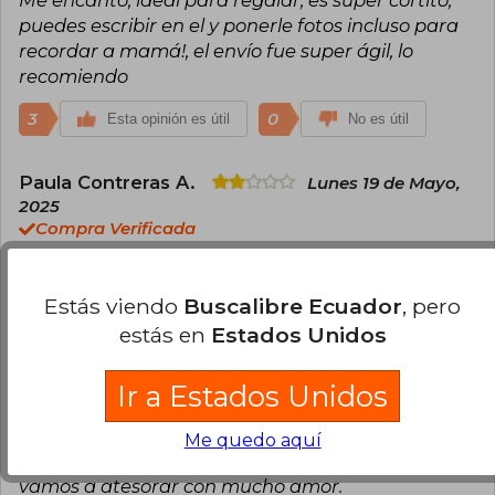
puedes escribir en el y ponerle fotos incluso para
recordar a mamá!, el envío fue super ágil, lo
recomiendo
3
0
Esta opinión es útil
No es útil
Paula Contreras A.
Lunes 19 de Mayo,
2025
Compra Verificada
Me parece linda la idea, pero al pedir fotografías
lo hace menos amigable ya que no siempre se
Estás viendo
Buscalibre Ecuador
, pero
cuenta con ese material entonces se hace difícil la
estás en
Estados Unidos
tarea. Por otro lado no es de muy buena calidad,
se ve y se siente barato, aún más por su tapa
blanda. Entonces el precio cobrado es excesivo
Ir a Estados Unidos
para lo que recibí. Por la impresión y el papel
utilizado, el precio debería ser menos de la mitad.
Me quedo aquí
De todos modos se lo regalé a mi mamá y lo que
vamos a atesorar con mucho amor.