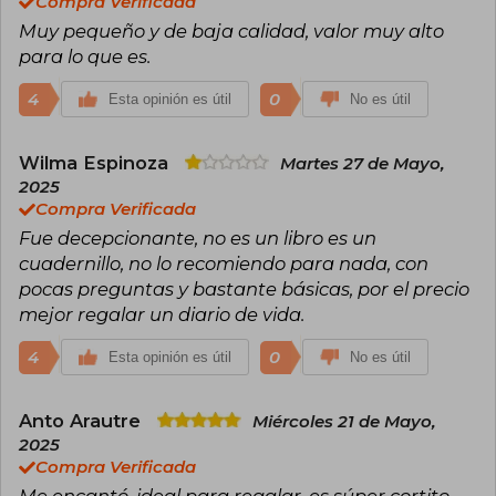
Compra Verificada
(2021), Narraciones extraordinarias (antología,
Muy pequeño y de baja calidad, valor muy alto
2008) y Introducción a las ciencias sociales
(2020), entre muchas otras. Dado que "Varios
para lo que es.
autores" no representa a una persona concreta,
no puede atribuirse la obtención de premios a
4
0
Esta opinión es útil
No es útil
este nombre colectivo, aunque las obras en sí a
veces han sido reconocidas por instituciones
académicas o editoriales.
Wilma Espinoza
Martes 27 de Mayo,
2025
Compra Verificada
Fue decepcionante, no es un libro es un
cuadernillo, no lo recomiendo para nada, con
pocas preguntas y bastante básicas, por el precio
mejor regalar un diario de vida.
4
0
Esta opinión es útil
No es útil
Anto Arautre
Miércoles 21 de Mayo,
2025
Compra Verificada
Me encantó, ideal para regalar, es súper cortito,