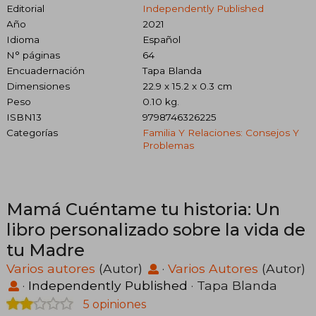
Editorial
Independently Published
Año
2021
Idioma
Español
N° páginas
64
Encuadernación
Tapa Blanda
Dimensiones
22.9 x 15.2 x 0.3 cm
Peso
0.10 kg.
ISBN13
9798746326225
Categorías
Familia Y Relaciones: Consejos Y
Problemas
Mamá Cuéntame tu historia: Un
libro personalizado sobre la vida de
tu Madre
Varios autores
(Autor)
·
Varios Autores
(Autor)
·
Independently Published
· Tapa Blanda
5 opiniones