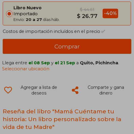
Libro Nuevo
$ 44.61
-40%
Importado
$ 26.77
Envío:
20 a 27
días háb.
Costos de importación incluídos en el precio ✅
Comprar
Llega entre
el 08 Sep
y
el 21 Sep
a
Quito, Pichincha
.
Seleccionar ubicación
Agregar a lista de
Comparte y gana
deseos
dinero
Reseña del libro "Mamá Cuéntame tu
historia: Un libro personalizado sobre la
vida de tu Madre"