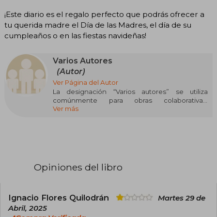
¡Este diario es el regalo perfecto que podrás ofrecer a
tu querida madre el Día de las Madres, el día de su
cumpleaños o en las fiestas navideñas!
Varios Autores
(Autor)
Ver Página del Autor
La designación “Varios autores” se utiliza
comúnmente para obras colaborativas,
Ver más
antologías o proyectos editoriales en los que
participan múltiples escritores sin que se
destaque uno solo como autor principal. Este
tipo de trabajos suele encontrarse en géneros
como la narrativa colectiva, el ensayo temático,
la investigación académica y, especialmente,
en manuales o recopilaciones pedagógicas. La
Opiniones del libro
autoría compartida puede variar desde libros de
texto hasta recopilaciones literarias,
dependiendo del contexto editorial.
Ignacio Flores Quilodrán
Martes 29 de
Algunas obras conocidas firmadas bajo este
Abril, 2025
rótulo incluyen Manual de cuidados paliativos