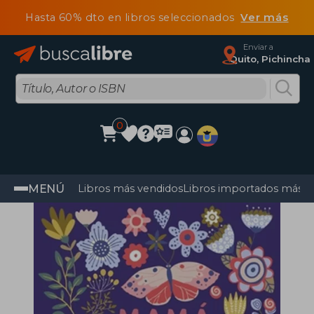
Hasta 60% dto en libros seleccionados
Ver más
Enviar a
Quito, Pichincha
0
MENÚ
Libros más vendidos
Libros importados más v