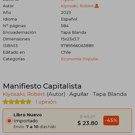
Autor
Kiyosaki, Robert
Año
2023
Idioma
Español
N° páginas
584
Encuadernación
Tapa Blanda
Dimensiones
15x23x3,7
ISBN13
9789566063889
Editado en
Chile
Categorías
Economía Popular
Manifiesto Capitalista
Kiyosaki, Robert
(Autor) ·
Aguilar
· Tapa Blanda
1 opinión
Libro Nuevo
$ 43.27
-45%
Importado
$ 23.80
Envío:
7 a 10
días háb.