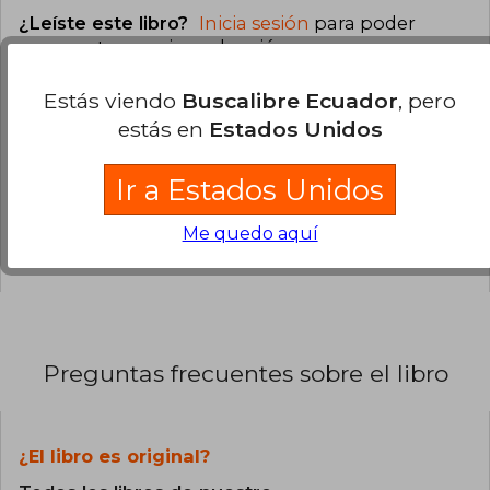
¿Leíste este libro?
Inicia sesión
para poder
agregar tu propia evaluación
.
Estás viendo
Buscalibre Ecuador
, pero
100% (1)
estás en
Estados Unidos
0% (0)
0% (0)
Ir a Estados Unidos
0% (0)
Me quedo aquí
0% (0)
Preguntas frecuentes sobre el libro
¿El libro es original?