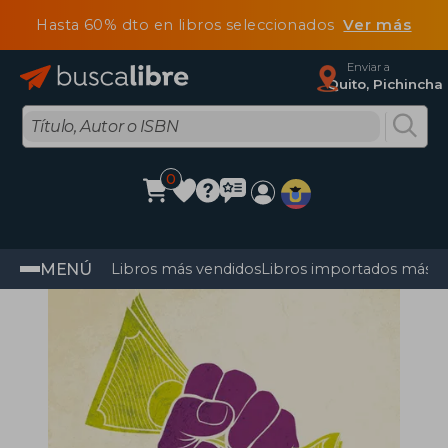
Hasta 60% dto en libros seleccionados
Ver más
Enviar a
Quito, Pichincha
0
MENÚ
Libros más vendidos
Libros importados más v