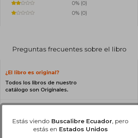
0% (0)
0% (0)
Preguntas frecuentes sobre el libro
¿El libro es original?
Todos los libros de nuestro
catálogo son Originales.
¿Cuál es la encuadernación de este libro?
La encuadernación de esta edición es Tapa
Estás viendo
Buscalibre Ecuador
, pero
Blanda.
estás en
Estados Unidos