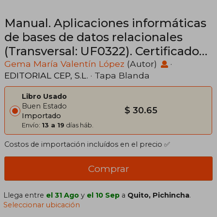
Manual. Aplicaciones informáticas
de bases de datos relacionales
(Transversal: UF0322). Certificados
de profesionalidad
Gema María Valentín López
(Autor)
·
EDITORIAL CEP, S.L.
· Tapa Blanda
Libro Usado
Buen Estado
$ 30.65
Importado
Envío:
13 a 19
días háb.
Costos de importación incluídos en el precio ✅
Comprar
Llega entre
el 31 Ago
y
el 10 Sep
a
Quito, Pichincha
.
Seleccionar ubicación