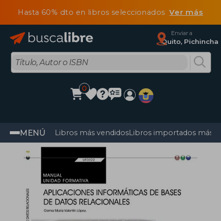
Hasta 60% dto en libros seleccionados
Ver más
Enviar a
Quito, Pichincha
0
MENÚ
Libros más vendidos
Libros importados más v