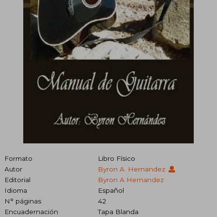
Formato
Libro Físico
Autor
Byron A. Hernandez
Editorial
Byron A Hernandez
Idioma
Español
N° páginas
42
Encuadernación
Tapa Blanda