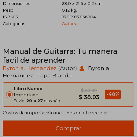
Dimensiones
28.0 x 21.6 x 0.2 cm
Peso
0.12 kg.
ISBN13
9780997856804
Categorías
Guitarra
Manual de Guitarra: Tu manera
facil de aprender
Byron a. Hernandez
(Autor)
·
Byron a
Hernandez
· Tapa Blanda
Libro Nuevo
$ 63.39
-40%
Importado
$ 38.03
Envío:
20 a 27
días háb.
Costos de importación incluídos en el precio ✅
Comprar