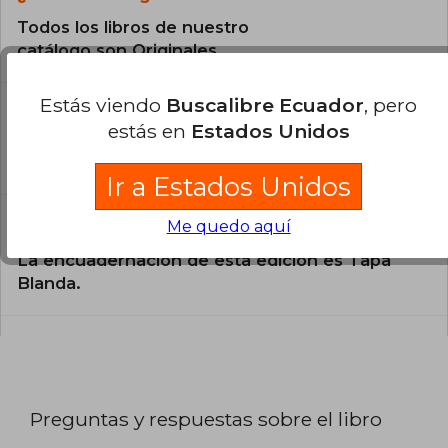
Todos los libros de nuestro
catálogo son Originales.
Estás viendo
Buscalibre Ecuador
, pero
¿En qué Idioma está escrito el
estás en
Estados Unidos
libro?
El libro está escrito en Español.
Ir a Estados Unidos
Me quedo aquí
¿Cuál es la encuadernación de este libro?
La encuadernación de esta edición es Tapa
Blanda.
Preguntas y respuestas sobre el libro