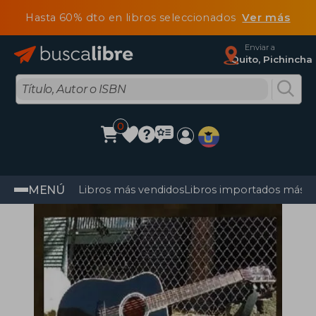
Hasta 60% dto en libros seleccionados
Ver más
Enviar a
Quito, Pichincha
0
MENÚ
Libros más vendidos
Libros importados más v