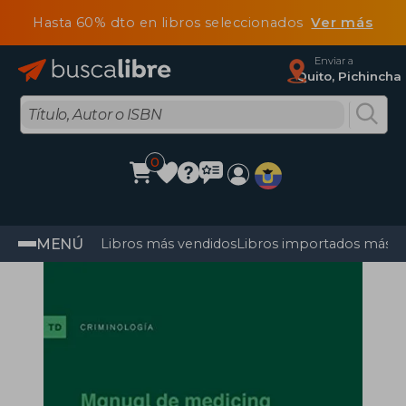
Hasta 60% dto en libros seleccionados
Ver más
Enviar a
Quito, Pichincha
0
MENÚ
Libros más vendidos
Libros importados más v