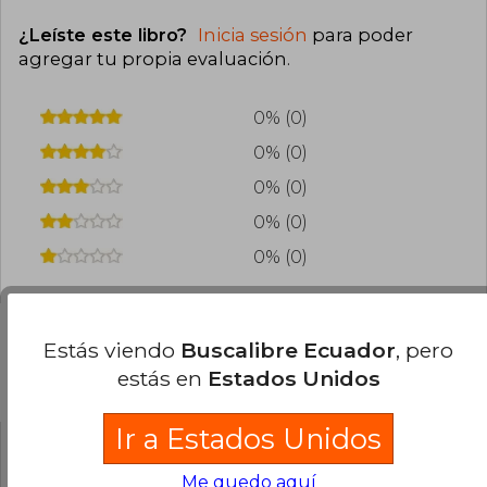
¿Leíste este libro?
Inicia sesión
para poder
agregar tu propia evaluación
.
0% (0)
0% (0)
0% (0)
0% (0)
0% (0)
Estás viendo
Buscalibre Ecuador
, pero
estás en
Estados Unidos
Preguntas frecuentes sobre el libro
Ir a Estados Unidos
¿El libro es original?
Me quedo aquí