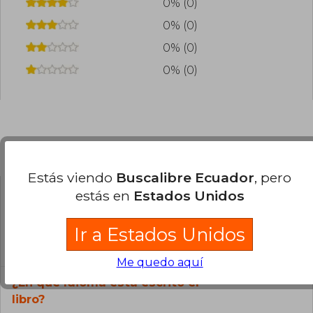
0% (0)
0% (0)
0% (0)
0% (0)
Preguntas frecuentes sobre el libro
Estás viendo
Buscalibre Ecuador
, pero
estás en
Estados Unidos
¿El libro es original?
Todos los libros de nuestro
Ir a Estados Unidos
catálogo son Originales.
Me quedo aquí
¿En qué Idioma está escrito el
libro?