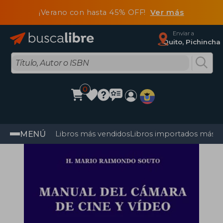
¡Verano con hasta 45% OFF!
Ver más
Enviar a
Quito, Pichincha
0
MENÚ
Libros más vendidos
Libros importados más v