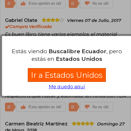
0
0
Esta opinión es útil
No es útil
Gabriel Olate
Viernes 07 de Julio, 2017
Compra Verificada
Es buen libro, tiene varios ejemplos, el material
con el que s epropone trabajr es accesible.
Estás viendo
Buscalibre Ecuador
, pero
0
0
Esta opinión es útil
No es útil
estás en
Estados Unidos
Consuelo Fuentes
Jueves 12 de
Ir a Estados Unidos
Octubre, 2017
Compra Verificada
Me quedo aquí
Es un manual con ejercicios practicos y claros
respecto a que hacer y estimular en niños con TEA
0
0
Esta opinión es útil
No es útil
Carmen Beatriz Martínez
Domingo 27
de Mayo, 2018