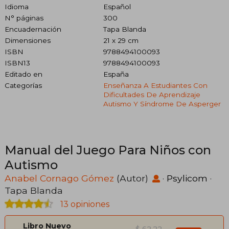
Idioma
Español
N° páginas
300
Encuadernación
Tapa Blanda
Dimensiones
21 x 29 cm
ISBN
9788494100093
ISBN13
9788494100093
Editado en
España
Categorías
Enseñanza A Estudiantes Con
Dificultades De Aprendizaje
Autismo Y Síndrome De Asperger
Manual del Juego Para Niños con
Autismo
Anabel Cornago Gómez
(Autor)
·
Psylicom
·
Tapa Blanda
13 opiniones
Libro Nuevo