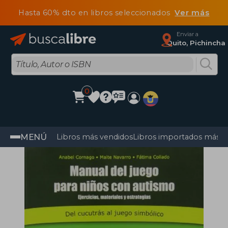
Hasta 60% dto en libros seleccionados
Ver más
Enviar a
Quito, Pichincha
0
MENÚ
Libros más vendidos
Libros importados más v