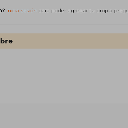
o?
Inicia sesión
para poder agregar tu propia preg
ibre