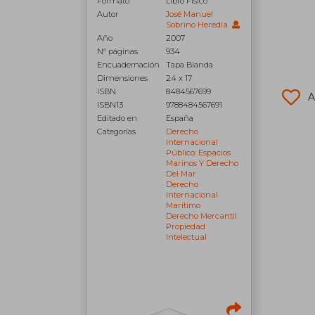
Formato
Libro Físico
Autor
José Manuel
Sobrino Heredia
Año
2007
N° páginas
934
Encuadernación
Tapa Blanda
Dimensiones
24 x 17
ISBN
8484567699
A
ISBN13
9788484567691
Editado en
España
Categorías
Derecho
Internacional
Público: Espacios
Marinos Y Derecho
Del Mar
Derecho
Internacional
Marítimo
Derecho Mercantil
Propiedad
Intelectual