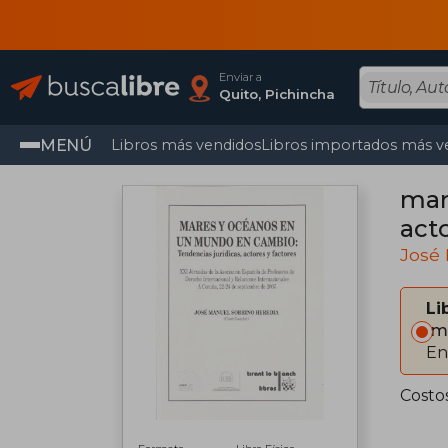
Enviar a
Quito, Pichincha
MENÚ
Libros más vendidos
Libros importados más v
mar
acto
José
Li
Im
En
Costo