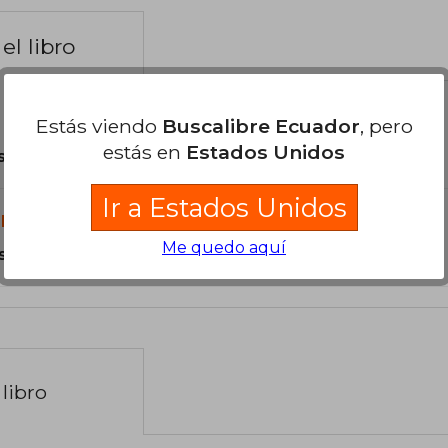
el libro
Estás viendo
Buscalibre Ecuador
, pero
estás en
Estados Unidos
son Originales.
Ir a Estados Unidos
libro?
Me quedo aquí
s Tapa Blanda.
libro