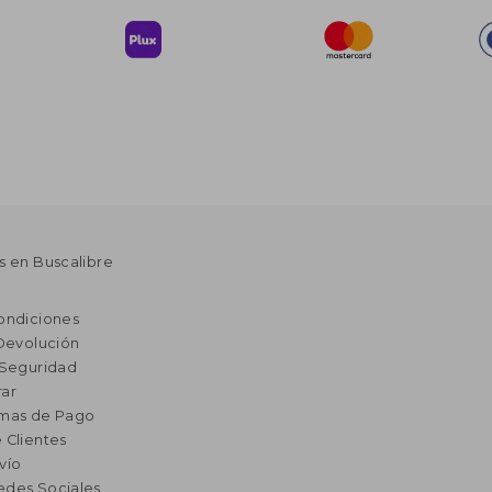
s en Buscalibre
ondiciones
 Devolución
 Seguridad
ar
rmas de Pago
 Clientes
vío
edes Sociales