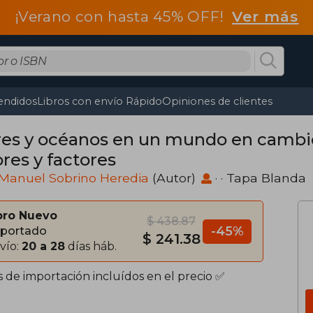
¡Verano con hasta 45% OFF!
Ver más
endidos
Libros con envío Rápido
Opiniones de clientes
es y océanos en un mundo en cambio:
res y factores
 Manuel Sobrino Heredia
(Autor)
· · Tapa Blanda
bro Nuevo
$ 438.87
-45%
portado
$ 241.38
vío:
20 a 28
días háb.
s de importación incluídos en el precio ✅