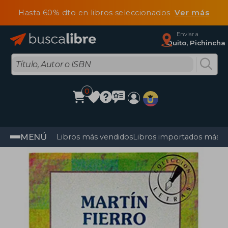
Hasta 60% dto en libros seleccionados
Ver más
Enviar a
Quito, Pichincha
0
MENÚ
Libros más vendidos
Libros importados más v