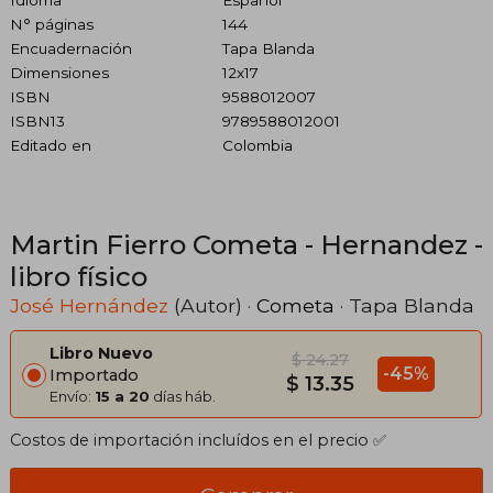
N° páginas
144
Encuadernación
Tapa Blanda
Dimensiones
12x17
ISBN
9588012007
ISBN13
9789588012001
Editado en
Colombia
Martin Fierro Cometa - Hernandez -
libro físico
José Hernández
(Autor) ·
Cometa
· Tapa Blanda
Libro Nuevo
$ 24.27
-45%
Importado
$ 13.35
Envío:
15 a 20
días háb.
Costos de importación incluídos en el precio ✅