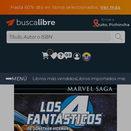
Hasta 60% dto en libros seleccionados
Ver más
Enviar a
Quito, Pichincha
0
MENÚ
Libros más vendidos
Libros importados más v