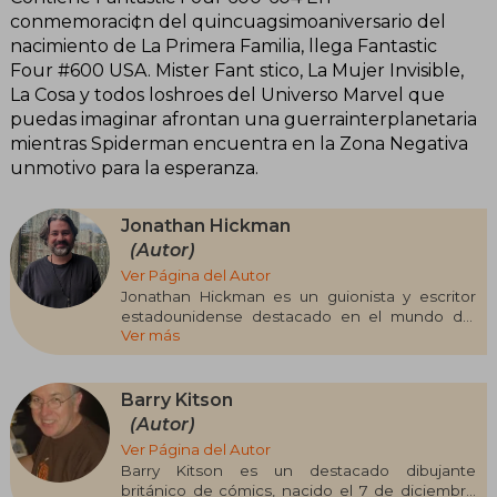
conmemoraci¢n del quincuagsimoaniversario del
nacimiento de La Primera Familia, llega Fantastic
Four #600 USA. Mister Fant stico, La Mujer Invisible,
La Cosa y todos loshroes del Universo Marvel que
puedas imaginar afrontan una guerrainterplanetaria
mientras Spiderman encuentra en la Zona Negativa
unmotivo para la esperanza.
Jonathan Hickman
(Autor)
Ver Página del Autor
Jonathan Hickman es un guionista y escritor
estadounidense destacado en el mundo del
Ver más
cómic, conocido por su narrativa compleja y
ambiciosa. Ha trabajado tanto en obras
independientes como para grandes editoriales.
Entre sus obras más aclamadas se encuentran
Barry Kitson
The Nightly News (2006), East of West (2013) y
(Autor)
Black Monday Murders (2016). En el ámbito de
Ver Página del Autor
las grandes editoriales, destacan sus etapas en
Barry Kitson es un destacado dibujante
Fantastic Four (2009-2012) y House of X/Powers
británico de cómics, nacido el 7 de diciembre
of X (2019), que redefinieron el universo de los X-