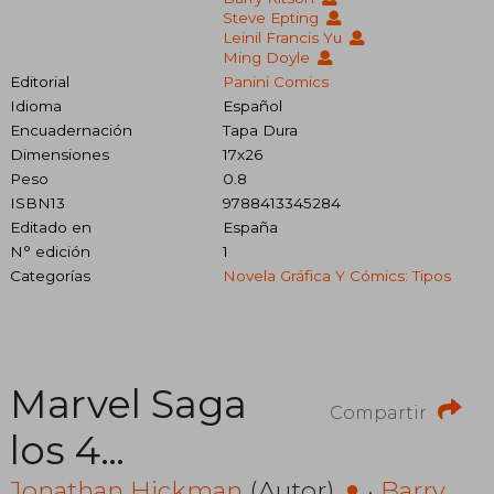
Steve Epting
Leinil Francis Yu
Ming Doyle
Editorial
Panini Comics
Idioma
Español
Encuadernación
Tapa Dura
Dimensiones
17x26
Peso
0.8
ISBN13
9788413345284
Editado en
España
N° edición
1
Categorías
Novela Gráfica Y Cómics: Tipos
Marvel Saga
Compartir
los 4
Jonathan Hickman
(Autor)
·
Barry