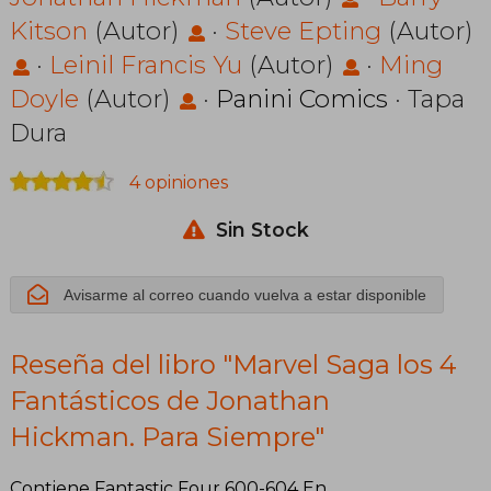
Fantásticos de
Kitson
(Autor)
·
Steve Epting
(Autor)
Jonathan
·
Leinil Francis Yu
(Autor)
·
Ming
Hickman. Para
Doyle
(Autor)
·
Panini Comics
· Tapa
Siempre
Dura
4 opiniones
Sin Stock
Avisarme al correo cuando vuelva a estar disponible
Reseña del libro "Marvel Saga los 4
Fantásticos de Jonathan
Hickman. Para Siempre"
Contiene Fantastic Four 600-604 En