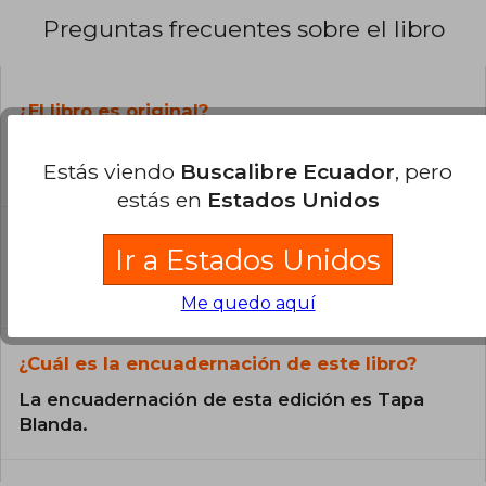
Preguntas frecuentes sobre el libro
¿El libro es original?
Todos los libros de nuestro
Estás viendo
Buscalibre Ecuador
, pero
catálogo son Originales.
estás en
Estados Unidos
¿En qué Idioma está escrito el
Ir a Estados Unidos
libro?
El libro está escrito en Inglés.
Me quedo aquí
¿Cuál es la encuadernación de este libro?
La encuadernación de esta edición es Tapa
Blanda.