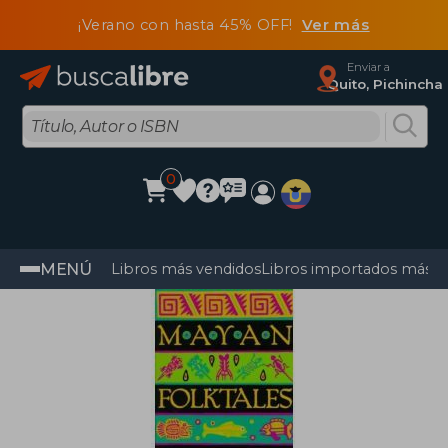
¡Verano con hasta 45% OFF!
Ver más
Enviar a
Quito, Pichincha
0
MENÚ
Libros más vendidos
Libros importados más v