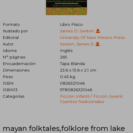
Formato
Libro Físico
Ilustrado por
James D. Sexton
Editorial
University Of New Mexico Press
Autor
Sexton, James D.
Idioma
Inglés
N° páginas
265
Encuadernación
Tapa Blanda
Dimensiones
23.6 x 15.6 x 2.1 cm
Peso
0.45 kg.
ISBN
0826321046
ISBN13
9780826321046
Categorías
Ficción Infantil / Ficción Juvenil:
Cuentos Tradicionales
mayan folktales,folklore from lake