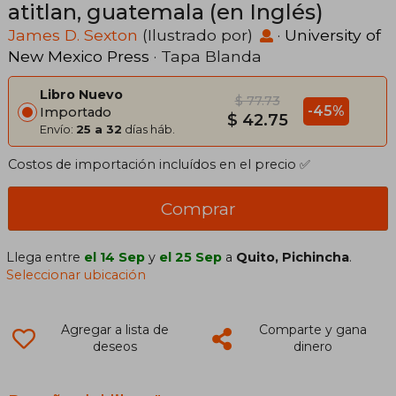
atitlan, guatemala (en Inglés)
James D. Sexton
(Ilustrado por)
·
University of
New Mexico Press
· Tapa Blanda
Libro Nuevo
$ 77.73
-45%
Importado
$ 42.75
Envío:
25 a 32
días háb.
Costos de importación incluídos en el precio ✅
Comprar
Llega entre
el 14 Sep
y
el 25 Sep
a
Quito, Pichincha
.
Seleccionar ubicación
Agregar a lista de
Comparte y gana
deseos
dinero