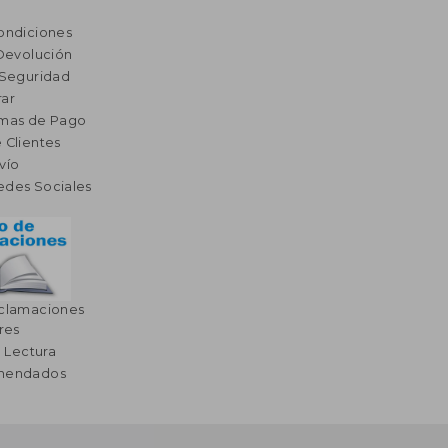
ondiciones
 Devolución
 Seguridad
ar
rmas de Pago
 Clientes
vío
edes Sociales
eclamaciones
res
a Lectura
omendados