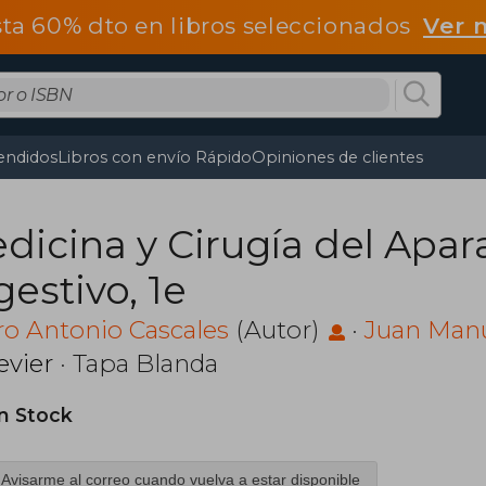
ta 60% dto en libros seleccionados
Ver 
endidos
Libros con envío Rápido
Opiniones de clientes
dicina y Cirugía del Apar
gestivo, 1e
o Antonio Cascales
(Autor)
·
Juan Manu
evier
· Tapa Blanda
in Stock
Avisarme al correo cuando vuelva a estar disponible