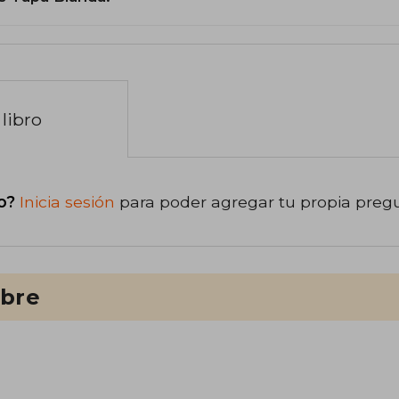
libro
o?
Inicia sesión
para poder agregar tu propia preg
ibre