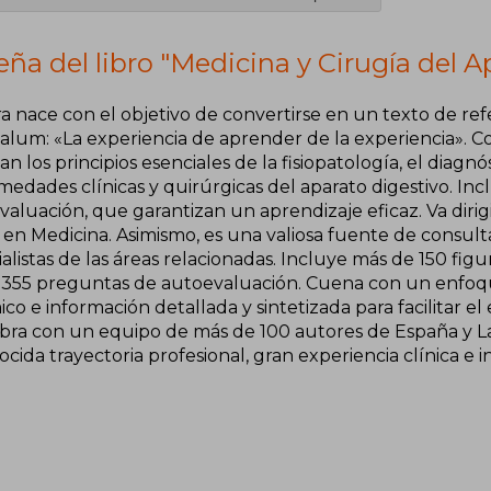
ña del libro "Medicina y Cirugía del A
ra nace con el objetivo de convertirse en un texto de re
alum: «La experiencia de aprender de la experiencia». Co
n los principios esenciales de la fisiopatología, el diagnós
medades clínicas y quirúrgicas del aparato digestivo. I
aluación, que garantizan un aprendizaje eficaz. Va dirig
 en Medicina. Asimismo, es una valiosa fuente de consul
alistas de las áreas relacionadas. Incluye más de 150 figur
355 preguntas de autoevaluación. Cuena con un enfoqu
co e información detallada y sintetizada para facilitar e
obra con un equipo de más de 100 autores de España y La
cida trayectoria profesional, gran experiencia clínica e 