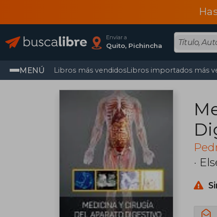
Has
Enviar a
Quito, Pichincha
MENÚ
Libros más vendidos
Libros importados más v
Me
Di
Pedr
·
Els
S