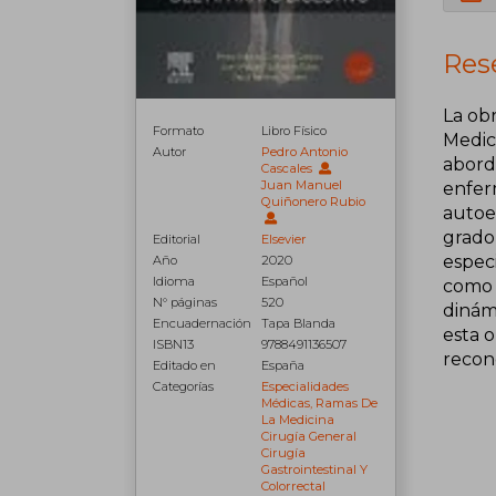
Rese
La ob
Formato
Libro Físico
Medic
Autor
Pedro Antonio
aborda
Cascales
Juan Manuel
enfer
Quiñonero Rubio
autoev
grado
Editorial
Elsevier
especi
Año
2020
Idioma
Español
como 
N° páginas
520
dinámi
Encuadernación
Tapa Blanda
esta 
ISBN13
9788491136507
recono
Editado en
España
Categorías
Especialidades
Médicas, Ramas De
La Medicina
Cirugía General
Cirugía
Gastrointestinal Y
Colorrectal