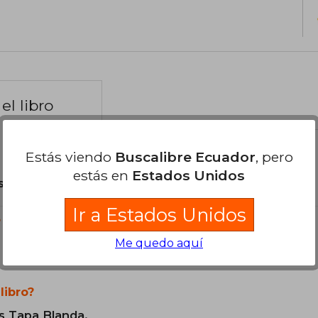
el libro
Estás viendo
Buscalibre Ecuador
, pero
estás en
Estados Unidos
son Originales.
Ir a Estados Unidos
?
Me quedo aquí
libro?
s Tapa Blanda.