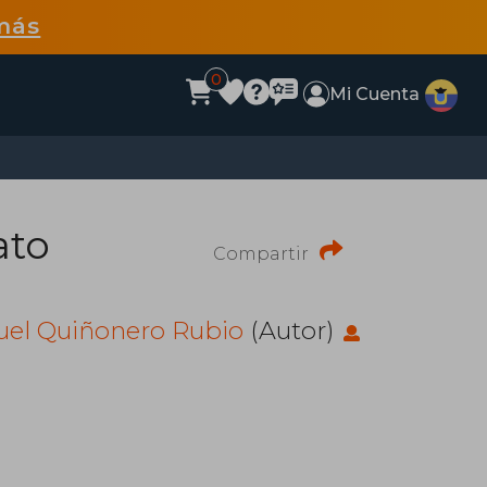
más
0
Mi Cuenta
ato
Compartir
el Quiñonero Rubio
(Autor)