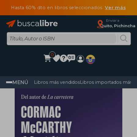
Hasta 60% dto en libros seleccionados
Ver más
Enviar a
Quito, Pichincha
0
MENÚ
Libros más vendidos
Libros importados más v