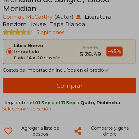
Meridian
Cormac McCarthy
(Autor)
·
Literatura
Random House
· Tapa Blanda
5 opiniones
Libro Nuevo
$ 48.16
-45%
Importado
$ 26.49
Envío:
14 a 20
días háb.
Costos de importación incluídos en el precio ✅
Comprar
Llega entre
el 01 Sep
y
el 11 Sep
a
Quito, Pichincha
.
Seleccionar ubicación
Agregar a lista de
Comparte y gana
deseos
dinero