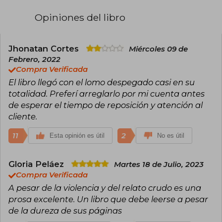
Ganó el Premio Pulitzer de ficción por La
Opiniones del libro
carretera y del National Book Award por Todos
los hermosos caballos. Es considerado como
uno de los cuatro mayores novelistas
estadounidenses de su tiempo. Su prosa densa
Jhonatan Cortes
Miércoles 09 de
se encasilla dentro del género gótico sureño
Febrero, 2022
por su complejidad estilística y la oscuridad y
Compra Verificada
violencia que presenta. Sus libros La oscuridad
El libro llegó con el lomo despegado casi en su
exterior, Hijo de Dios y Suttree, han sido
comparadas con la obra de William Faulkner y
totalidad. Preferí arreglarlo por mi cuenta antes
Flannery O'Connor.
de esperar el tiempo de reposición y atención al
cliente.
11
2
Esta opinión es útil
No es útil
Gloria Peláez
Martes 18 de Julio, 2023
Compra Verificada
A pesar de la violencia y del relato crudo es una
prosa excelente. Un libro que debe leerse a pesar
de la dureza de sus páginas