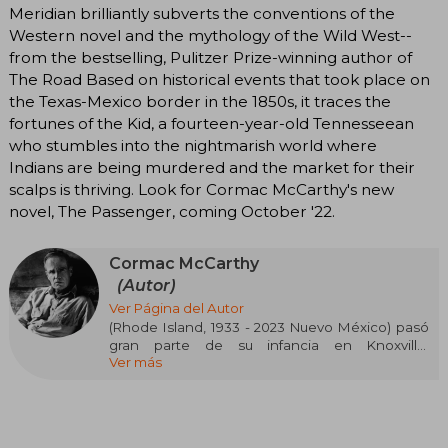
Meridian brilliantly subverts the conventions of the
Western novel and the mythology of the Wild West--
from the bestselling, Pulitzer Prize-winning author of
The Road Based on historical events that took place on
the Texas-Mexico border in the 1850s, it traces the
fortunes of the Kid, a fourteen-year-old Tennesseean
who stumbles into the nightmarish world where
Indians are being murdered and the market for their
scalps is thriving. Look for Cormac McCarthy's new
novel, The Passenger, coming October '22.
Cormac McCarthy
(Autor)
Ver Página del Autor
(Rhode Island, 1933 - 2023 Nuevo México) pasó
gran parte de su infancia en Knoxville,
Ver más
Tennessee, donde tendrán lugar sus primeras
cuatro novelas. Ya en 1965 comenzó a llamar la
atención de la crítica internacional con El
Guardían del Vergel por el que ganó el premio
Faulker.