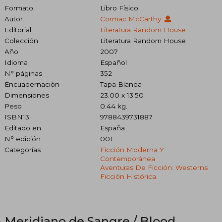
Formato
Libro Físico
Autor
Cormac McCarthy
Editorial
Literatura Random House
Colección
Literatura Random House
Año
2007
Idioma
Español
N° páginas
352
Encuadernación
Tapa Blanda
Dimensiones
23.00 x 13.50
Peso
0.44 kg.
ISBN13
9788439731887
Editado en
España
N° edición
001
Categorías
Ficción Moderna Y
Contemporánea
Aventuras De Ficción: Westerns
Ficción Histórica
Meridiano de Sangre / Blood