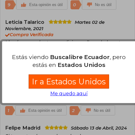
9
0
Esta opinión es útil
No es útil
Leticia Talarico
Martes 02 de
Noviembre, 2021
Compra Verificada
Llegó en excelentes condiciones, llegada lo antes
esperado
Estás viendo
Buscalibre Ecuador
, pero
2
1
Esta opinión es útil
No es útil
estás en
Estados Unidos
Patricia Bueno
Miércoles 07 de
Ir a Estados Unidos
Octubre, 2020
Compra Verificada
Me quedo aquí
Llego a tiempo
1
2
Esta opinión es útil
No es útil
Felipe Madrid
Sábado 13 de Abril, 2024