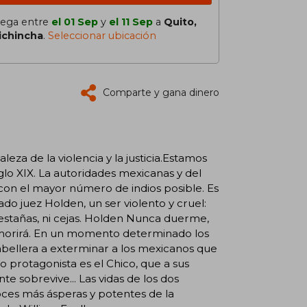
lega entre
el 01 Sep
y
el 11 Sep
a
Quito,
ichincha
.
Seleccionar ubicación
Comparte y gana dinero
eza de la violencia y la justicia.Estamos
iglo XIX. La autoridades mexicanas y del
con el mayor número de indios posible. Es
ado juez Holden, un ser violento y cruel:
pestañas, ni cejas. Holden Nunca duerme,
nca morirá. En un momento determinado los
cabellera a exterminar a los mexicanos que
ro protagonista es el Chico, que a sus
e sobrevive... Las vidas de los dos
oces más ásperas y potentes de la