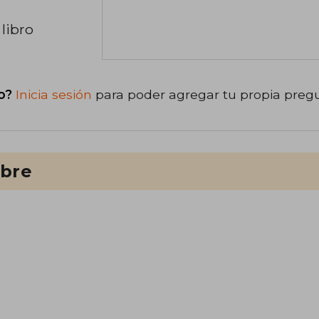
libro
o?
Inicia sesión
para poder agregar tu propia preg
ibre