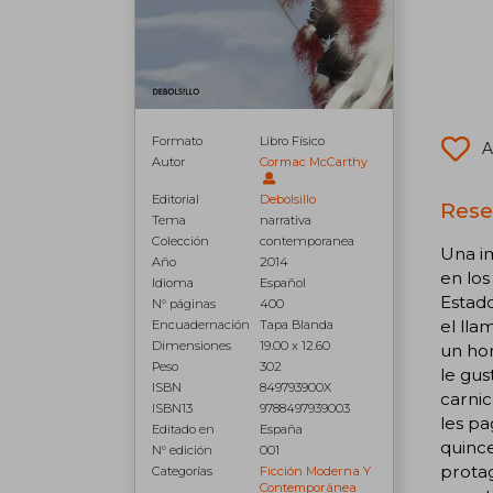
Formato
Libro Físico
A
Autor
Cormac McCarthy
Editorial
Debolsillo
Rese
Tema
narrativa
Colección
contemporanea
Una im
Año
2014
en los
Idioma
Español
Estado
N° páginas
400
el lla
Encuadernación
Tapa Blanda
Dimensiones
19.00 x 12.60
un hom
Peso
302
le gus
ISBN
849793900X
carnic
ISBN13
9788497939003
les pa
Editado en
España
quince
N° edición
001
protag
Categorías
Ficción Moderna Y
Contemporánea