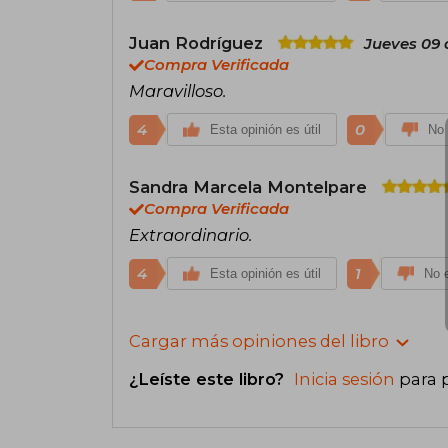
Juan Rodríguez
Jueves 09 
Compra Verificada
Maravilloso.
4
0
Esta opinión es útil
No 
Sandra Marcela Montelpare
Compra Verificada
Extraordinario.
4
1
Esta opinión es útil
No e
Cargar más opiniones del libro
¿Leíste este libro?
Inicia sesión
para 