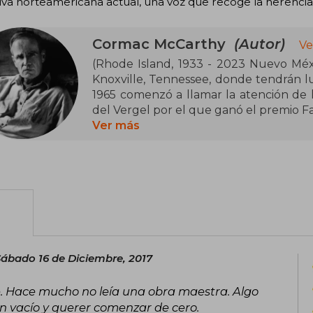
iva norteamericana actual, una voz que recoge la herencia
Cormac McCarthy
(Autor)
Ve
(Rhode Island, 1933 - 2023 Nuevo Méxi
Knoxville, Tennessee, donde tendrán lu
1965 comenzó a llamar la atención de l
del Vergel por el que ganó el premio F
Ver más
Ganó el Premio Pulitzer de ficción por
por Todos los hermosos caballos. Es
mayores novelistas estadounidenses de 
dentro del género gótico sureño por su 
violencia que presenta. Sus libros La os
han sido comparadas con la obra de Wil
Sábado 16 de Diciembre, 2017
arte. Hace mucho no leía una obra maestra. Algo
n vacío y querer comenzar de cero.