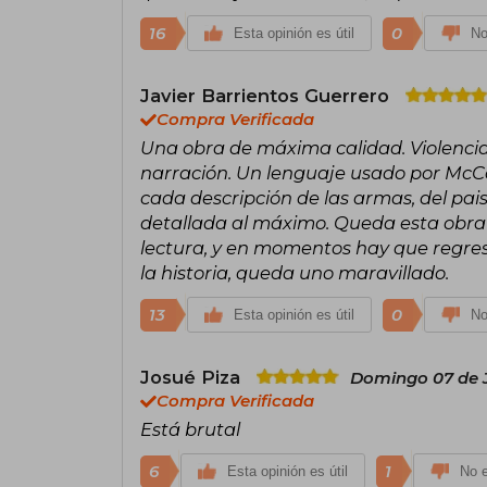
16
0
Esta opinión es útil
No
Javier Barrientos Guerrero
Compra Verificada
Una obra de máxima calidad. Violencia d
narración. Un lenguaje usado por McCa
cada descripción de las armas, del paisa
detallada al máximo. Queda esta obra 
lectura, y en momentos hay que regres
la historia, queda uno maravillado.
13
0
Esta opinión es útil
No
Josué Piza
Domingo 07 de J
Compra Verificada
Está brutal
6
1
Esta opinión es útil
No e