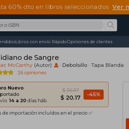
ta 60% dto en libros seleccionados
Ver 
endidos
Libros con envío Rápido
Opiniones de clientes
idiano de Sangre
ac McCarthy
(Autor)
·
Debolsillo
· Tapa Blanda
26 opiniones
bro Nuevo
$ 36.67
-45%
portado
$ 20.17
vío:
14 a 20
días háb.
s de importación incluídos en el precio ✅