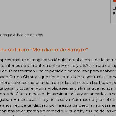
L
P
gregar a lista de deseos
ña del libro "Meridiano de Sangre"
presionante e imaginativa fábula moral acerca de la natural
 territorios de la frontera entre México y USA a mitad del s
 de Texas forman una expedición paramilitar para acabar 
mado Grupo Glanton, que tiene como líder espiritual al llam
bre calvo como una bola de billar, albino, sin barba, sin 
ta bailar y tocar el violín. Viola, asesina y afirma que nu
eros de Glanton pasan de asesinar indios y arrancarles la 
gaban. Empieza así la ley de la selva. Además del juez el ot
 años, recibe un disparo por la espalda pero milagrosament
onistas se cruzarán sin remedio. McCarthy es una de las v