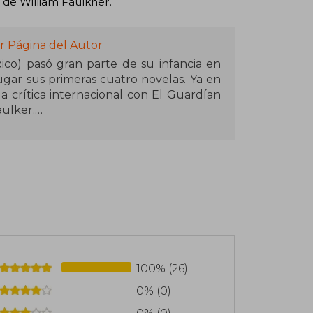
 de William Faulkner.
r Página del Autor
co) pasó gran parte de su infancia en
gar sus primeras cuatro novelas. Ya en
a crítica internacional con El Guardían
aulker.
 La carretera y del National Book Award
 considerado como uno de los cuatro
su tiempo. Su prosa densa se encasilla
complejidad estilística y la oscuridad y
curidad exterior, Hijo de Dios y Suttree,
liam Faulkner y Flannery O'Connor.
100% (26)
0% (0)