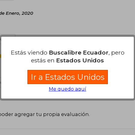
de Enero, 2020
es útil
Estás viendo
Buscalibre Ecuador
, pero
Lunes 07 de Septiembre, 2020
estás en
Estados Unidos
Ir a Estados Unidos
s útil
Me quedo aquí
poder agregar tu propia evaluación
.