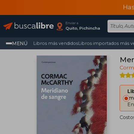
Has
Enviar a
Quito, Pichincha
MENÚ
Libros más vendidos
Libros importados más v
Mer
Corm
Li
Im
En
Costo