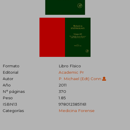
Formato
Libro Físico
Editorial
Academic Pr
Autor
P. Michael (edt) Conn
Año
2011
N° páginas
370
Peso
1.85
ISBN13
9780123851161
Categorías
Medicina Forense