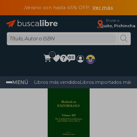
¡Verano con hasta 45% OFF!
Ver más
Enviar a
Quito, Pichincha
0
MENÚ
Libros más vendidos
Libros importados más v