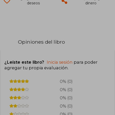
deseos
dinero
Opiniones del libro
¿Leíste este libro?
Inicia sesión
para poder
agregar tu propia evaluación
.
0% (0)
0% (0)
0% (0)
0% (0)
0% (0)