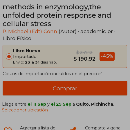
methods in enzymology,the
unfolded protein response and
cellular stress
P. Michael (Edt) Conn
(Autor) ·
academic pr
·
Libro Físico
Libro Nuevo
$ 347.13
-45%
Importado
$ 190.92
Envío:
23 a 31
días háb.
Costos de importación incluídos en el precio ✅
Comprar
Llega entre
el 11 Sep
y
el 25 Sep
a
Quito, Pichincha
.
Seleccionar ubicación
Agregar a lista de
Comparte y gana