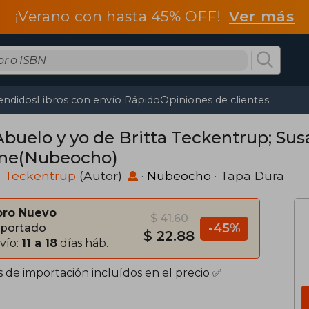
¡Verano con hasta 45% OFF!
Ver más
endidos
Libros con envío Rápido
Opiniones de clientes
Abuelo y yo de Britta Teckentrup; Su
ne(Nubeocho)
a Teckentrup
(Autor)
·
Nubeocho
· Tapa Dura
bro Nuevo
$ 41.60
-45%
portado
$ 22.88
vío:
11 a 18
días háb.
s de importación incluídos en el precio ✅