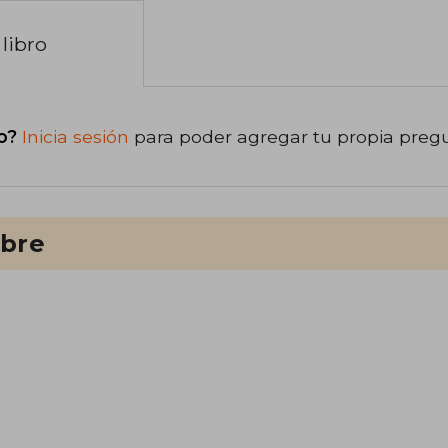
libro
o?
Inicia sesión
para poder agregar tu propia preg
ibre