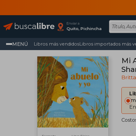
Enviar a
Quito, Pichincha
MENÚ
Libros más vendidos
Libros importados más v
Mi 
Sha
Britt
Li
Im
En
Costo