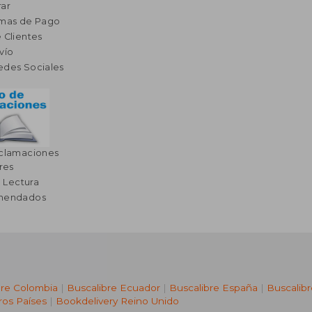
ar
rmas de Pago
 Clientes
vío
edes Sociales
eclamaciones
res
a Lectura
omendados
bre Colombia
|
Buscalibre Ecuador
|
Buscalibre España
|
Buscalib
ros Países
|
Bookdelivery Reino Unido