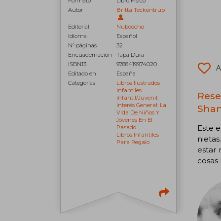
Formato
Libro Físico
Autor
Britta Teckentrup
Editorial
Nubeocho
Idioma
Español
N° páginas
32
Encuadernación
Tapa Dura
ISBN13
9788419974020
A
Editado en
España
Categorías
Libros Ilustrados
Infantiles
Rese
Infantil/juvenil,
Interés General: La
Shan
Vida De Niños Y
Jóvenes En El
Este e
Pasado
Libros Infantiles
nietas
Para Regalo
estar 
cosas 