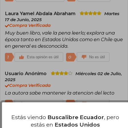
Laura Yamel Abdala Abraham
Martes
17 de Junio, 2025
Compra Verificada
Muy buen libro, vale la pena leerlo; explora una
época tanto en Estados Unidos como en Chile que
en general es desconocida.
1
0
Esta opinión es útil
No es útil
Usuario Anónimo
Miércoles 02 de Julio,
2025
Compra Verificada
La autora sabe mantener la atencion del lecto
1
0
Esta opinión es útil
No es útil
Estás viendo
Buscalibre Ecuador
, pero
Carlos Duvan Coronado Portillo
estás en
Estados Unidos
Martes 10 de Junio, 2025