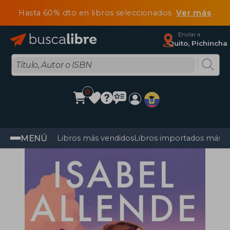
Hasta 60% dto en libros seleccionados
Ver más
Enviar a
Quito, Pichincha
0
MENÚ
Libros más vendidos
Libros importados más v