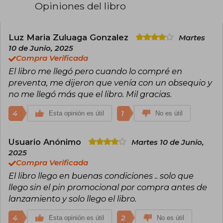
Inició su carrera literaria en el periodismo, en
Opiniones del libro
Chile y en Venezuela. En 1982 su primera novela,
La casa de los espíritus, se convirtió en uno de
los títulos míticos de la literatura
latinoamericana. A ella le siguieron otros
Luz Maria Zuluaga Gonzalez
Martes
muchos, todos los cuales han sido éxitos
10 de Junio, 2025
internacionales. Su obra ha sido traducida a
Compra Verificada
cuarenta idiomas y ha vendido más de setenta
El libro me llegó pero cuando lo compré en
millones de ejemplares, siendo la escritora más
vendida en lengua española.
preventa, me dijeron que venía con un obsequio y
no me llegó más que el libro. Mil gracias.
Ha recibido más de sesenta premios
internacionales, entre ellos el Premio Nacional
4
1
Esta opinión es útil
No es útil
de Literatura de Chile en 2010, el Premio Hans
Christian Andersen en Dinamarca, en 2012, por
su trilogía «Memorias del Águila y del Jaguar» y la
Usuario Anónimo
Martes 10 de Junio,
Medalla de la Libertad en los Estados Unidos, la
2025
más alta distinción civil, en 2014. En 2018, Isabel
Allende se convirtió en la primera escritora en
Compra Verificada
lengua española premiada con la medalla de
El libro llego en buenas condiciones .. solo que
honor del National Book Award, en los Estados
llego sin el pin promocional por compra antes de
Unidos por su gran aporte al mundo de las
letras.
lanzamiento y solo llego el libro.
4
2
Esta opinión es útil
No es útil