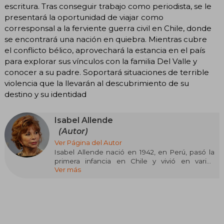
escritura. Tras conseguir trabajo como periodista, se le
presentará la oportunidad de viajar como
corresponsal a la ferviente guerra civil en Chile, donde
se encontrará una nación en quiebra. Mientras cubre
el conflicto bélico, aprovechará la estancia en el país
para explorar sus vínculos con la familia Del Valle y
conocer a su padre. Soportará situaciones de terrible
violencia que la llevarán al descubrimiento de su
destino y su identidad
Isabel Allende
(Autor)
Ver Página del Autor
Isabel Allende nació en 1942, en Perú, pasó la
primera infancia en Chile y vivió en varios
Ver más
lugares en su adolescencia y juventud. Después
del golpe militar de 1973 en Chile se exilió en
Venezuela y a partir de 1987 vive como
inmigrante en California. Se define como
«eterna extranjera».