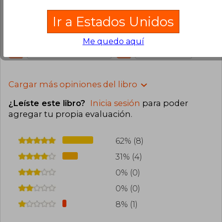
Compra Verificada
Ir a Estados Unidos
Enternecedor, no es el meor libro de Isabel pero
me gustó leerlo.
Me quedo aquí
0
0
Esta opinión es útil
No es útil
Cargar más opiniones del libro
¿Leíste este libro?
Inicia sesión
para poder
agregar tu propia evaluación
.
62% (8)
31% (4)
0% (0)
0% (0)
8% (1)