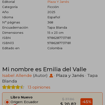
Editorial
Plaza Y Janés
Categoría
Ficción
Año
2025
Idioma
Español
N° páginas
368
Encuadernación
Tapa Blanda
Dimensiones
15 x 23 cm
ISBN
9786287737181
ISBN13
9786287737181
Editado en
Colombia
Mi nombre es Emilia del Valle
Isabel Allende
(Autor)
·
Plaza y Janés
· Tapa
Blanda
13 opiniones
Libro Nuevo
$ 37.86
-45%
Origen: Ecuador
$ 20.82