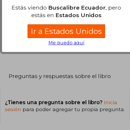
catálogo son Originales.
Estás viendo
Buscalibre Ecuador
, pero
estás en
Estados Unidos
¿Cuál es la encuadernación de este libro?
Ir a Estados Unidos
La encuadernación de esta edición es Tapa
Blanda.
Me quedo aquí
Preguntas y respuestas sobre el libro
¿Tienes una pregunta sobre el libro?
Inicia
sesión
para poder agregar tu propia pregunta.