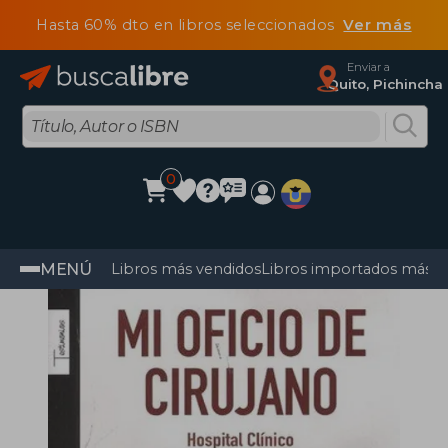
Hasta 60% dto en libros seleccionados
Ver más
Enviar a
Quito, Pichincha
0
MENÚ
Libros más vendidos
Libros importados más v