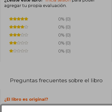
¿Leíste este libro?
Inicia sesión
para poder
agregar tu propia evaluación
.
0% (0)
0% (0)
0% (0)
0% (0)
0% (0)
Preguntas frecuentes sobre el libro
¿El libro es original?
Todos los libros de nuestro