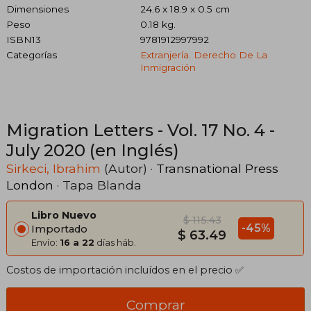
Dimensiones
24.6 x 18.9 x 0.5 cm
Peso
0.18 kg.
ISBN13
9781912997992
Categorías
Extranjería. Derecho De La
Inmigración
Migration Letters - Vol. 17 No. 4 -
July 2020 (en Inglés)
Sirkeci, Ibrahim
(Autor) ·
Transnational Press
London
· Tapa Blanda
Libro Nuevo
$ 115.43
-45%
Importado
$ 63.49
Envío:
16 a 22
días háb.
Costos de importación incluídos en el precio ✅
Comprar