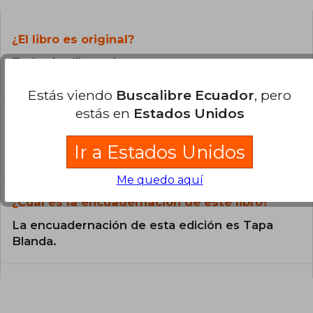
¿El libro es original?
Todos los libros de nuestro
catálogo son Originales.
Estás viendo
Buscalibre Ecuador
, pero
estás en
Estados Unidos
¿En qué Idioma está escrito el
libro?
Ir a Estados Unidos
El libro está escrito en Inglés.
Me quedo aquí
¿Cuál es la encuadernación de este libro?
La encuadernación de esta edición es Tapa
Blanda.