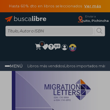
Hasta 60% dto en libros seleccionados
Ver más
Enviar a
Quito, Pichincha
0
MENÚ
Libros más vendidos
Libros importados más v