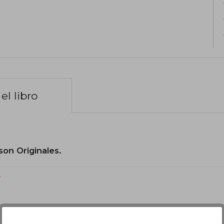
el libro
son Originales.
?