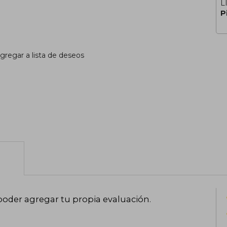
L
P
gregar a lista de deseos
poder agregar tu propia evaluación
.