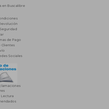
s en Buscalibre
ondiciones
 Devolución
 Seguridad
ar
rmas de Pago
 Clientes
vío
edes Sociales
eclamaciones
res
a Lectura
omendados