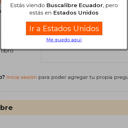
libro?
Estás viendo
Buscalibre Ecuador
, pero
s Tapa Blanda.
estás en
Estados Unidos
Ir a Estados Unidos
Me quedo aquí
libro
o?
Inicia sesión
para poder agregar tu propia preg
ibre