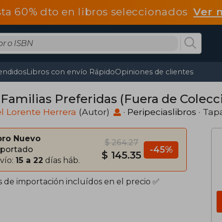
ta 60% dto en libros seleccionados
Ver 
endidos
Libros con envío Rápido
Opiniones de clientes
 Familias Preferidas (Fuera de Colecc
l Lorente Herrera
(Autor)
·
Peripeciaslibros
· Tap
bro Nuevo
$ 264.27
-45%
portado
$ 145.35
vío:
15 a 22
días háb.
s de importación incluídos en el precio ✅