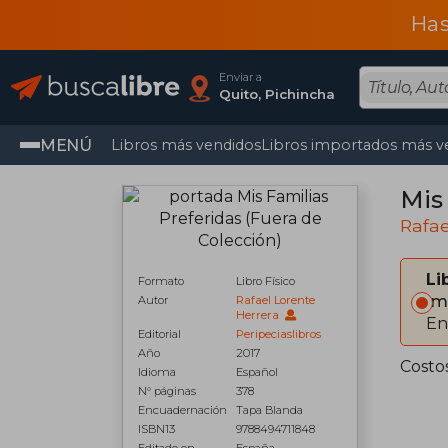
Has
Enviar a
Quito, Pichincha
MENÚ
Libros más vendidos
Libros importados más v
Mis
Rafae
Li
Formato
Libro Físico
Im
Autor
Rafael Lorente
Herrera
En
Editorial
Peripeciaslibros
Año
2017
Costo
Idioma
Español
N° páginas
378
Encuadernación
Tapa Blanda
ISBN13
9788494711848