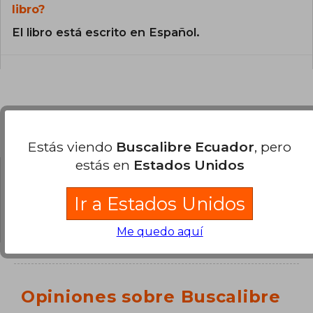
libro?
El libro está escrito en Español.
Preguntas y respuestas sobre el libro
Estás viendo
Buscalibre Ecuador
, pero
estás en
Estados Unidos
¿Tienes una pregunta sobre el libro?
Inicia
Ir a Estados Unidos
sesión
para poder agregar tu propia pregunta.
Me quedo aquí
Opiniones sobre Buscalibre