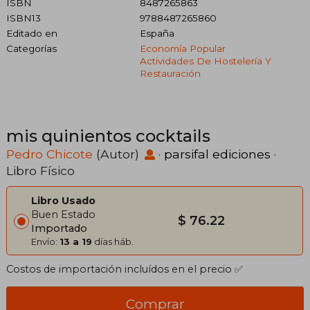
ISBN
8487265863
ISBN13
9788487265860
Editado en
España
Categorías
Economía Popular
Actividades De Hostelería Y
Restauración
mis quinientos cocktails
Pedro Chicote
(Autor)
·
parsifal ediciones
·
Libro Físico
Libro Usado
Buen Estado
$ 76.22
Importado
Envío:
13 a 19
días háb.
Costos de importación incluídos en el precio ✅
Comprar