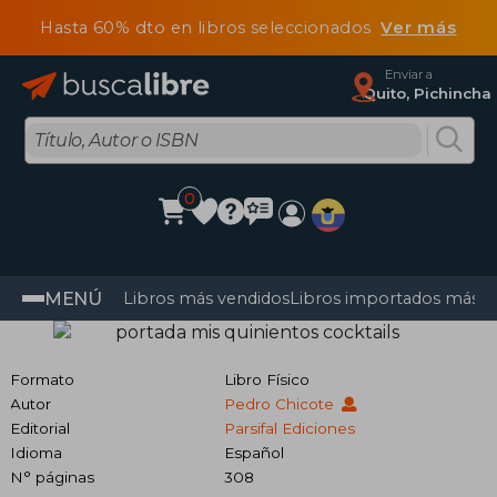
Hasta 60% dto en libros seleccionados
Ver más
Enviar a
Quito, Pichincha
0
MENÚ
Libros más vendidos
Libros importados más v
Formato
Libro Físico
Autor
Pedro Chicote
Editorial
Parsifal Ediciones
Idioma
Español
N° páginas
308