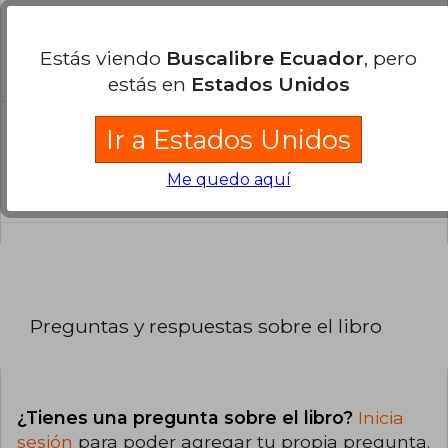
¿El libro es original?
Todos los libros de nuestro
Estás viendo
Buscalibre Ecuador
, pero
catálogo son Originales.
estás en
Estados Unidos
¿Cuál es la encuadernación de este libro?
Ir a Estados Unidos
La encuadernación de esta edición es Tapa
Me quedo aquí
Blanda.
Preguntas y respuestas sobre el libro
¿Tienes una pregunta sobre el libro?
Inicia
sesión
para poder agregar tu propia pregunta.