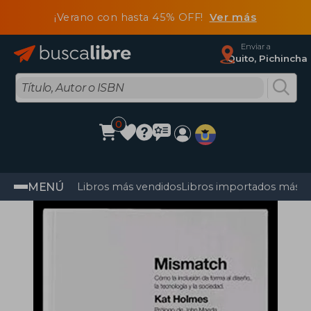
¡Verano con hasta 45% OFF!
Ver más
Enviar a
Quito, Pichincha
0
MENÚ
Libros más vendidos
Libros importados más v