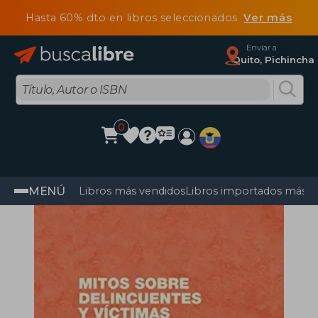
Hasta 60% dto en libros seleccionados
Ver más
Enviar a
Quito, Pichincha
0
MENÚ
Libros más vendidos
Libros importados más v