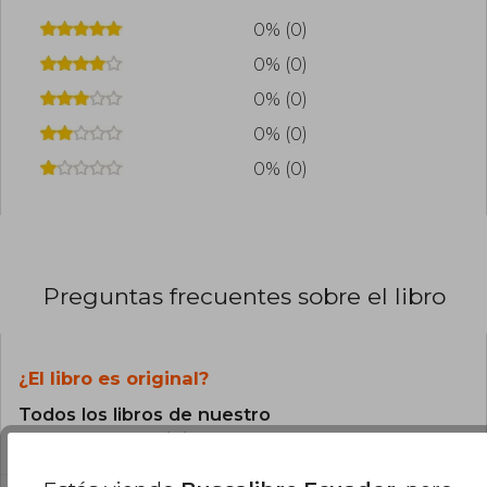
0% (0)
0% (0)
0% (0)
0% (0)
0% (0)
Preguntas frecuentes sobre el libro
¿El libro es original?
Todos los libros de nuestro
catálogo son Originales.