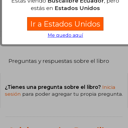
Estás viendo
Buscalibre Ecuador
, pero
¿Cuál es la encuadernación de este libro?
estás en
Estados Unidos
La encuadernación de esta edición es Tapa
Dura.
Ir a Estados Unidos
Me quedo aquí
Preguntas y respuestas sobre el libro
¿Tienes una pregunta sobre el libro?
Inicia
sesión
para poder agregar tu propia pregunta.