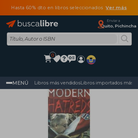
Hasta 60% dto en libros seleccionados
Ver más
Enviar a
Quito, Pichincha
0
MENÚ
Libros más vendidos
Libros importados más v