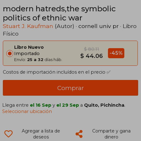
modern hatreds,the symbolic
politics of ethnic war
Stuart J. Kaufman
(Autor) ·
cornell univ pr
· Libro
Físico
Libro Nuevo
$ 80.11
-45%
Importado
$ 44.06
Envío:
25 a 32
días háb.
Costos de importación incluídos en el precio ✅
Comprar
Llega entre
el 16 Sep
y
el 29 Sep
a
Quito, Pichincha
.
Seleccionar ubicación
Agregar a lista de
Comparte y gana
deseos
dinero