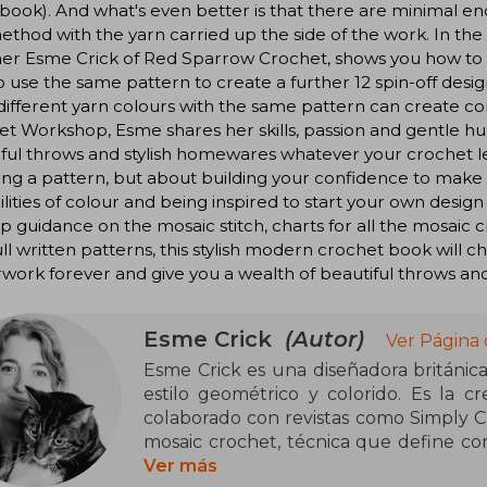
 book). And what's even better is that there are minimal en
thod with the yarn carried up the side of the work. In the
ner Esme Crick of Red Sparrow Crochet, shows you how to
 use the same pattern to create a further 12 spin-off desi
different yarn colours with the same pattern can create com
t Workshop, Esme shares her skills, passion and gentle hu
ful throws and stylish homewares whatever your crochet level
ing a pattern, but about building your confidence to make
ilities of colour and being inspired to start your own desig
p guidance on the mosaic stitch, charts for all the mosaic
ull written patterns, this stylish modern crochet book wil
work forever and give you a wealth of beautiful throws an
Esme Crick
(Autor)
Ver Página 
Esme Crick es una diseñadora británic
estilo geométrico y colorido. Es la 
colaborado con revistas como Simply Cr
mosaic crochet, técnica que define co
en la revista YARN The After Party de 
Ver más