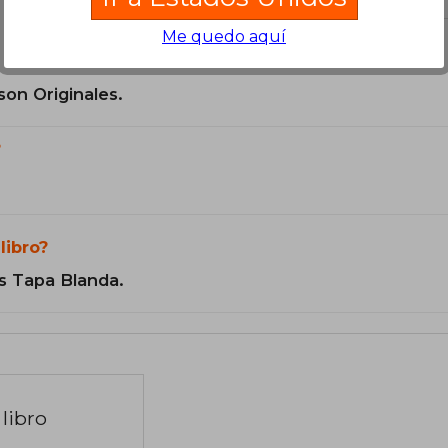
Me quedo aquí
son Originales.
?
libro?
s Tapa Blanda.
libro