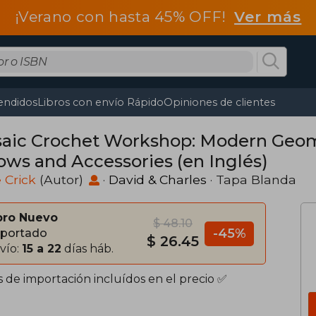
¡Verano con hasta 45% OFF!
Ver más
endidos
Libros con envío Rápido
Opiniones de clientes
aic Crochet Workshop: Modern Geome
ows and Accessories (en Inglés)
 Crick
(Autor)
·
David & Charles
· Tapa Blanda
bro Nuevo
$ 48.10
-45%
portado
$ 26.45
vío:
15 a 22
días háb.
s de importación incluídos en el precio ✅