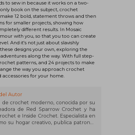
ds to sew in because it works on a two-
 only book on the subject, crochet
 make 12 bold, statement throws and then
gns for smaller projects, showing how
pletely different results. In Mosaic
mour with you, so that you too can create
. And it's not just about slavishly
 these designs your own, exploring the
n adventures along the way. With full step-
 crochet patterns, and 24 projects to make
l change the way you approach crochet
d accessories for your home.
del Autor
a de crochet moderno, conocida por su
creadora de Red Sparrow Crochet y ha
ochet e Inside Crochet. Especialista en
mo su hogar creativo, publica patrones
Scheepjes. Vive en Suffolk, Inglaterra,