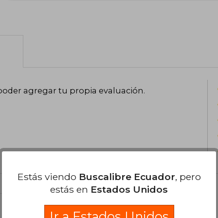
con su familia, y ha liderado proyectos
autora de los libros Mosaic Croch
Crochet Blankets.
poder agregar tu propia evaluación
.
Estás viendo
Buscalibre Ecuador
, pero
estás en
Estados Unidos
el libro
Ir a Estados Unidos