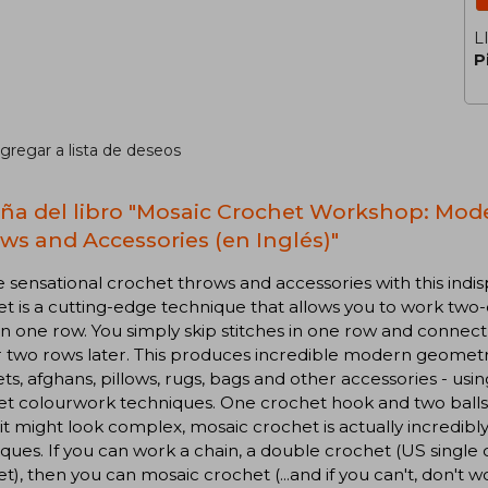
L
P
gregar a lista de deseos
ña del libro "Mosaic Crochet Workshop: Mod
ws and Accessories (en Inglés)"
 sensational crochet throws and accessories with this ind
t is a cutting-edge technique that allows you to work two
in one row. You simply skip stitches in one row and connect 
 two rows later. This produces incredible modern geometri
ts, afghans, pillows, rugs, bags and other accessories - u
t colourwork techniques. One crochet hook and two balls o
it might look complex, mosaic crochet is actually incredibl
ques. If you can work a chain, a double crochet (US single
t), then you can mosaic crochet (...and if you can't, don't w