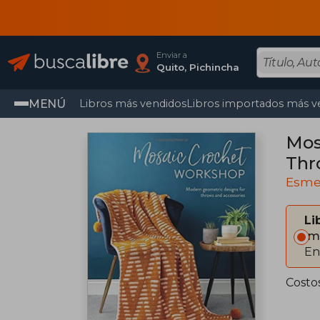
Enviar a
Quito, Pichincha
MENÚ
Libros más vendidos
Libros importados más v
Mos
Thr
Esme
Li
Im
En
Costo