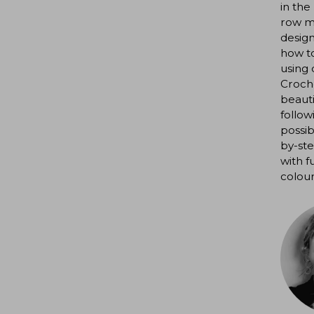
in the
row me
desig
how to
using 
Croche
beauti
follow
possib
by-ste
with f
colour