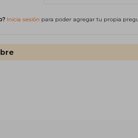
o?
Inicia sesión
para poder agregar tu propia preg
ibre