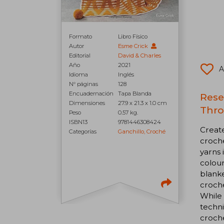
Formato
Libro Físico
Autor
Esme Crick
Editorial
David & Charles
Año
2021
A
Idioma
Inglés
N° páginas
128
Encuadernación
Tapa Blanda
Rese
Dimensiones
27.9 x 21.3 x 1.0 cm
Thro
Peso
0.57 kg.
ISBN13
9781446308424
Create
Categorías
Ganchillo, Croché
croche
yarns 
colour
blanke
croche
While 
techni
croche