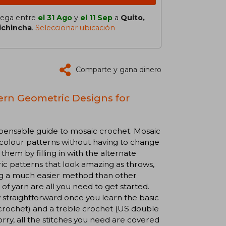
lega entre
el 31 Ago
y
el 11 Sep
a
Quito,
ichincha
.
Seleccionar ubicación
Comparte y gana dinero
ern Geometric Designs for
ispensable guide to mosaic crochet. Mosaic
-colour patterns without having to change
them by filling in with the alternate
c patterns that look amazing as throws,
sing a much easier method than other
f yarn are all you need to get started.
y straightforward once you learn the basic
 crochet) and a treble crochet (US double
orry, all the stitches you need are covered