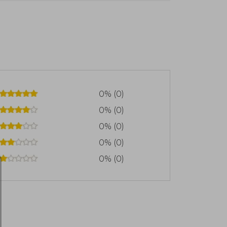
 comunitarios de crochet y enseñanza. Es
et Workshop y Mix and Match Modern
0% (0)
0% (0)
0% (0)
0% (0)
0% (0)