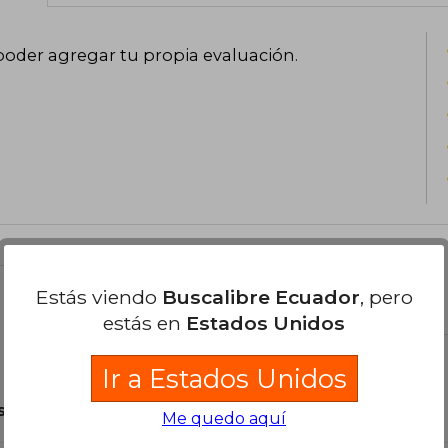
poder agregar tu propia evaluación
.
Estás viendo
Buscalibre Ecuador
, pero
el libro
estás en
Estados Unidos
Ir a Estados Unidos
son Originales.
Me quedo aquí