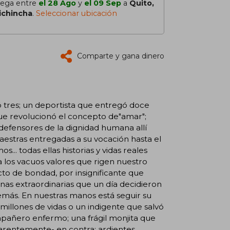
lega entre
el 28 Ago
y
el 09 Sep
a
Quito,
ichincha
.
Seleccionar ubicación
Comparte y gana dinero
ó tres; un deportista que entregó doce
ue revolucionó el concepto de"amar";
 defensores de la dignidad humana allí
aestras entregadas a su vocación hasta el
... todas ellas historias y vidas reales
los vacuos valores que rigen nuestro
to de bondad, por insignificante que
as extraordinarias que un día decidieron
 demás. En nuestras manos está seguir su
millones de vidas o un indigente que salvó
mpañero enfermo; una frágil monjita que
aparentemente- en contra; ardientes