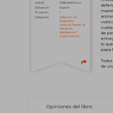
ISBN13
9788490610442
defens
Editado en
España
maestr
N° edición
1
anónim
Categorías
Colección De
Biografías
vuelco
Historias Reales De
cualqu
Heroísmo,
de per
Resistencia Y
Supervivencia
entreg
lo que
papa F
Todos 
de una
Opiniones del libro