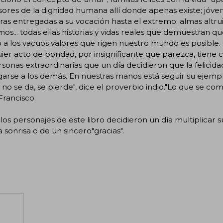
ores de la dignidad humana allí donde apenas existe; jóve
as entregadas a su vocación hasta el extremo; almas altruis
os... todas ellas historias y vidas reales que demuestran
 a los vacuos valores que rigen nuestro mundo es posible.
ier acto de bondad, por insignificante que parezca, tien
sonas extraordinarias que un día decidieron que la felicidad
arse a los demás. En nuestras manos está seguir su ejempl
 no se da, se pierde", dice el proverbio indio."Lo que se co
rancisco.
los personajes de este libro decidieron un día multiplicar s
 sonrisa o de un sincero"gracias".