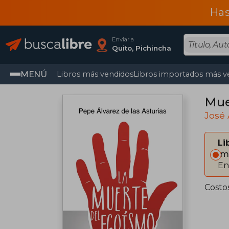
Has
Enviar a
Quito, Pichincha
MENÚ
Libros más vendidos
Libros importados más v
Mue
José 
Li
Im
En
Costo