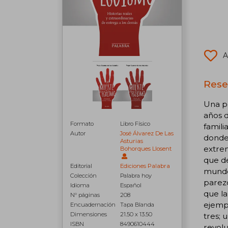
A
Rese
Una pe
años d
Formato
Libro Físico
famili
Autor
José Álvarez De Las
donde 
Asturias
extrem
Bohorques Llosent
que d
Editorial
Ediciones Palabra
mundo 
Colección
Palabra hoy
parezc
Idioma
Español
que la
N° páginas
208
ejempl
Encuadernación
Tapa Blanda
Dimensiones
21.50 x 13.50
tres; 
ISBN
8490610444
revolu