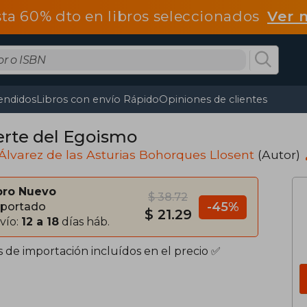
ta 60% dto en libros seleccionados
Ver 
endidos
Libros con envío Rápido
Opiniones de clientes
rte del Egoismo
Álvarez de las Asturias Bohorques Llosent
(Autor)
bro Nuevo
$ 38.72
-45%
portado
$ 21.29
vío:
12 a 18
días háb.
s de importación incluídos en el precio ✅