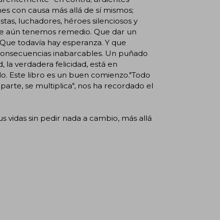
nes con causa más allá de sí mismos;
tas, luchadores, héroes silenciosos y
 que aún tenemos remedio. Que dar un
 Que todavía hay esperanza. Y que
e consecuencias inabarcables. Un puñado
, la verdadera felicidad, está en
o. Este libro es un buen comienzo."Todo
mparte, se multiplica", nos ha recordado el
us vidas sin pedir nada a cambio, más allá