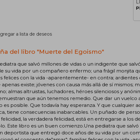
L
P
gregar a lista de deseos
ña del libro "Muerte del Egoismo"
diatra que salvó millones de vidas o un indigente que salv
e su vida por un compañero enfermo; una frágil monjita q
as felices con la vida -aparentemente- en contra; ardientes
apenas existe; jóvenes con causa más allá de sí mismos; m
o; almas altruistas, luchadores, héroes silenciosos y anónimos
emuestran que aún tenemos remedio. Que dar un vuelco a 
es posible. Que todavía hay esperanza. Y que cualquier ac
a, tiene consecuencias inabarcables. Un puñado de person
 felicidad, la verdadera felicidad, está en entregarse a los
o. Este libro es un buen comienzo.Una pediatra que salvó 
un deportista que entregó doce años de su vida por un co
cionó el concepto de"amar"; familias felices con la vida -