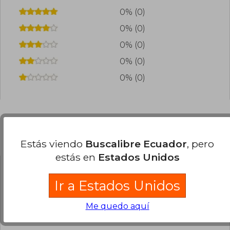
0% (0)
0% (0)
0% (0)
0% (0)
0% (0)
Preguntas frecuentes sobre el libro
Estás viendo
Buscalibre Ecuador
, pero
estás en
Estados Unidos
¿El libro es original?
Ir a Estados Unidos
Todos los libros de nuestro
catálogo son Originales.
Me quedo aquí