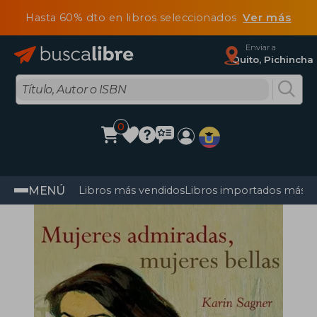
Hasta 60% dto en libros seleccionados
Ver más
Enviar a
Quito, Pichincha
0
MENÚ
Libros más vendidos
Libros importados más v